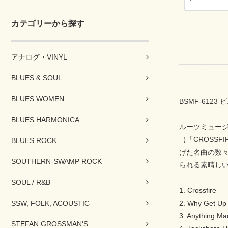
カテゴリーから探す
アナログ・VINYL
BLUES & SOUL
BLUES WOMEN
BSMF-6123
BLUES HARMONICA
ルーツミュー
（「CROSSF
BLUES ROCK
げた名曲の数
SOUTHERN-SWAMP ROCK
られる素晴し
SOUL / R&B
1. Crossfire
SSW, FOLK, ACOUSTIC
2. Why Get Up
3. Anything Ma
STEFAN GROSSMAN'S