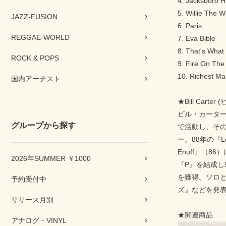
4. Jacksboro H
5. Willie The 
JAZZ-FUSION
6. Paris
REGGAE-WORLD
7. Eva Bible
8. That's What
ROCK & POPS
9. Fire On The
10. Richest M
国内アーチスト
★Bill Carte
ビル・カーター
グループから探す
で活動し、その
ー。88年の『L
Enuff』（
2026年SUMMER ￥1000
『P』を結成
を獲得。ソロとし
予約受付中
ズ』などを発
リリース月別
★関連商品
アナログ・VINYL