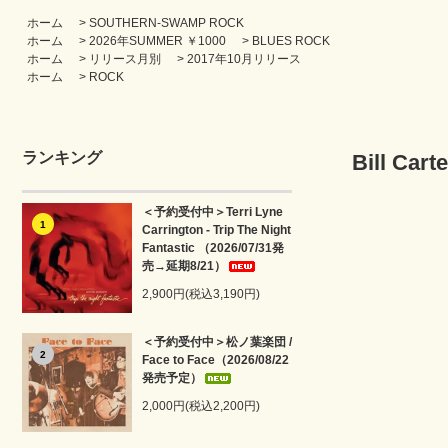
ホーム
>
SOUTHERN-SWAMP ROCK
ホーム
>
2026年SUMMER ￥1000
>
BLUES ROCK
ホーム
>
リリース月別
>
2017年10月リリース
ホーム
>
ROCK
ランキング
Bill Carte
＜予約受付中＞Terri Lyne
1
Carrington - Trip The Night
Fantastic （2026/07/31発
売→延期8/21）
2,900円(税込3,190円)
＜予約受付中＞松ノ葉楽団 /
2
Face to Face（2026/08/22
発売予定）
2,000円(税込2,200円)