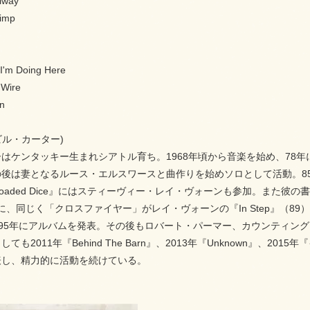
iway
Wimp
 I'm Doing Here
 Wire
an
r (ビル・カーター)
はケンタッキー生まれシアトル育ち。1968年頃から音楽を始め、78
後は妻となるルース・エルスワースと曲作りを始めソロとして活動。85年にジ
oaded Dice』にはスティーヴィー・レイ・ヴォーンも参加。また彼の書い
86）に、同じく「クロスファイヤー」がレイ・ヴォーンの『In Step』
し95年にアルバムを発表。その後もロバート・パーマー、カウンティン
ても2011年『Behind The Barn』、2013年『Unknown』
表し、精力的に活動を続けている。