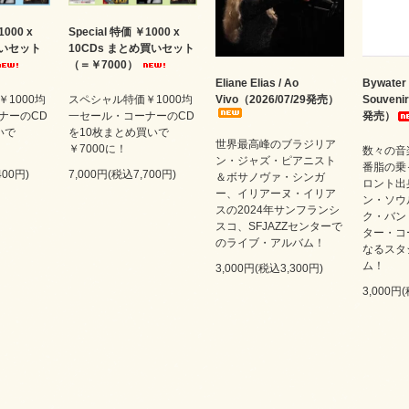
1000 x
Special 特価 ￥1000 x
買いセット
10CDs まとめ買いセット
（＝￥7000）
Eliane Elias / Ao
Bywater 
1000均
スペシャル特価￥1000均
Vivo（2026/07/29発売）
Souveni
ナーのCD
一セール・コーナーのCD
発売）
いで
を10枚まとめ買いで
世界最高峰のブラジリア
￥7000に！
数々の音
ン・ジャズ・ピアニスト
番脂の乗
400円)
7,000円(税込7,700円)
＆ボサノヴァ・シンガ
ロント出
ー、イリアーヌ・イリア
ン・ソウ
スの2024年サンフランシ
ク・バン
スコ、SFJAZZセンターで
ター・コ
のライブ・アルバム！
なるスタ
ム！
3,000円(税込3,300円)
3,000円