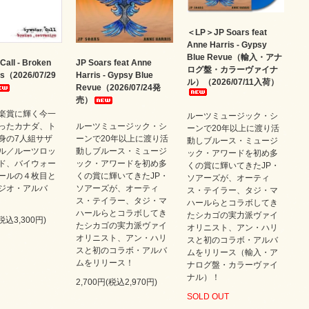
＜LP＞JP Soars feat
Anne Harris - Gypsy
Blue Revue（輸入・アナ
Call - Broken
JP Soars feat Anne
ログ盤・カラーヴァイナ
rs（2026/07/29
Harris - Gypsy Blue
ル）（2026/07/11入荷）
Revue（2026/07/24発
売）
楽賞に輝く今一
ルーツミュージック・シ
ったカナダ、ト
ルーツミュージック・シ
ーンで20年以上に渡り活
身の7人組サザ
ーンで20年以上に渡り活
動しブルース・ミュージ
ル／ルーツロッ
動しブルース・ミュージ
ック・アワードを初め多
ド、バイウォー
ック・アワードを初め多
くの賞に輝いてきたJP・
ールの４枚目と
くの賞に輝いてきたJP・
ソアーズが、オーティ
ジオ・アルバ
ソアーズが、オーティ
ス・テイラー、タジ・マ
ス・テイラー、タジ・マ
ハールらとコラボしてき
ハールらとコラボしてき
たシカゴの実力派ヴァイ
(税込3,300円)
たシカゴの実力派ヴァイ
オリニスト、アン・ハリ
オリニスト、アン・ハリ
スと初のコラボ・アルバ
スと初のコラボ・アルバ
ムをリリース（輸入・ア
ムをリリース！
ナログ盤・カラーヴァイ
ナル）！
2,700円(税込2,970円)
SOLD OUT