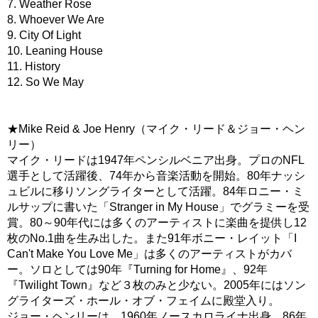
7. Weather Rose
8. Whoever We Are
9. City Of Light
10. Leaning House
11. History
12. So We May
★Mike Reid & Joe Henry（マイク・リード＆ジョー・ヘン
リー）
マイク・リードは1947年ペンシルベニア出身。プロのNFL
選手として活躍後、74年から音楽活動を開始。80年ナッシ
ュビルに移りソングライターとして活躍。84年ロニー・ミ
ルサップに書いた「Stranger in My House」でグラミーを受
賞。80～90年代には多くのアーティストに楽曲を提供し12
枚のNo.1曲を生み出した。また91年ボニー・レイット「I
Can't Make You Love Me」は多くのアーティストがカバ
ー。ソロとしては90年『Turning for Home』、92年
『Twilight Town』など３枚のみと少ない。2005年にはソン
グライターズ・ホール・オブ・フェイムに殿堂入り。
ジョー・ヘンリーは、1960年ノースカロライナ出身。86年