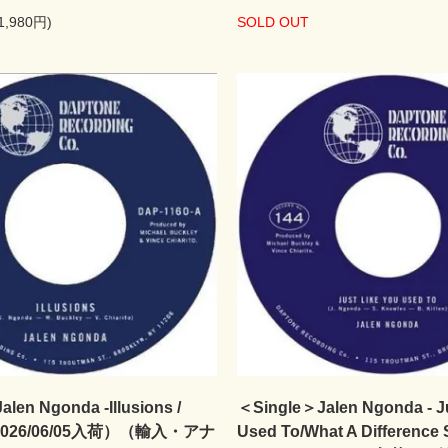
1,980円)
SOLD OUT
len Ngonda -Illusions /
＜Single＞Jalen Ngonda - Ju
（2026/06/05入荷）（輸入・アナ
Used To/What A Difference