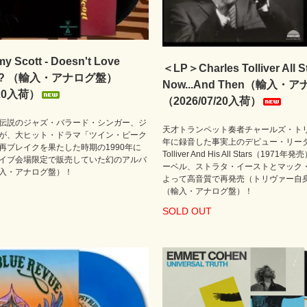
 Scott - Doesn't Love
＜LP＞Charles Tolliver All St
re? （輸入・アナログ盤）
Now...And Then（輸入・
/20入荷）
（2026/07/20入荷）
伝説のジャズ・バラード・シンガー、ジ
天才トランペット奏者チャールズ・トリ
が、大ヒット・ドラマ「ツイン・ピーク
年に録音した事実上のデビュー・リーダー作
再ブレイクを果たした時期の1990年に
Tolliver And His All Stars（19
イブ会場限定で販売していた幻のアルバ
ーベル、ストラタ・イーストとマック
入・アナログ盤）！
よって高音質で再発売（トリヴァー自
（輸入・アナログ盤）！
SOLD OUT