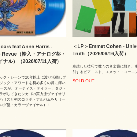
＜LP＞Emmet Cohen - Unive
rs feat Anne Harris -
Truth（2026/06/16入荷）
lue Revue（輸入・アナログ盤・
ナル）（2026/07/11入荷）
卓越した技巧で数々の音楽賞に輝き、
引するピアニスト、エメット・コーエ
ック・シーンで20年以上に渡り活動しブ
SOLD OUT
ジック・アワードを初め多くの賞に輝い
アーズが、オーティス・テイラー、タジ・
ラボしてきたシカゴの実力派ヴァイオリ
ハリスと初のコラボ・アルバムをリリー
ログ盤・カラーヴァイナル）！