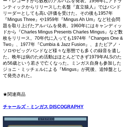
ー・レコードから数枚のアルバムを発表。1956年にアトラ
ンティックからリリースした名盤『直立猿人』ではバンド
リーダーとしても高い評価を受けた。その後も1957年
『Mingus Three』や1959年『Mingus Ah Um』など社会問
題を取り上げたアルバムを発表。1960年にはキャンディッ
ドから『Charles Mingus Presents Charles Mingus』など数
枚をリリース。70年代に入っても1974年『Changes One &
Two』、1977年『Cumbia & Jazz Fusion』、またピアノ・
ソロやビッグバンドなど様々な形態でも多くの録音を遺し
た。晩年は病のため活動はほとんどできず1979年ALSのた
め56歳という若さで亡くなった。ミンガス自身も参加した
ジョニ・ミッチェルによる『Mingus』が死後、追悼盤とし
て発売された。
★関連商品
チャールズ・ミンガス DISCOGRAPHY