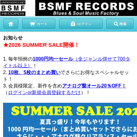
カート
ログイン
検索
お知らせ
★2026 SUMMER SALE開催！
1. 毎年恒例の
1000円均一セール
（全ジャンル併せて700タ
イトル以上）
！
2.
10枚、5枚のまとめ買い
でさらにお得なスペシャルセッ
ト！
3. 会員様限定、新作を含め
アナログ盤オール20％OFF！
（
ログインor新規会員登録するだけ
）！