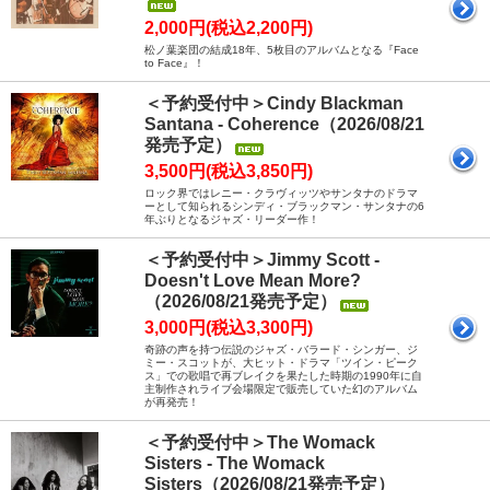
2,000円(税込2,200円)
松ノ葉楽団の結成18年、5枚目のアルバムとなる『Face
to Face』！
＜予約受付中＞Cindy Blackman
Santana - Coherence（2026/08/21
発売予定）
3,500円(税込3,850円)
ロック界ではレニー・クラヴィッツやサンタナのドラマ
ーとして知られるシンディ・ブラックマン・サンタナの6
年ぶりとなるジャズ・リーダー作！
＜予約受付中＞Jimmy Scott -
Doesn't Love Mean More?
（2026/08/21発売予定）
3,000円(税込3,300円)
奇跡の声を持つ伝説のジャズ・バラード・シンガー、ジ
ミー・スコットが、大ヒット・ドラマ「ツイン・ピーク
ス」での歌唱で再ブレイクを果たした時期の1990年に自
主制作されライブ会場限定で販売していた幻のアルバム
が再発売！
＜予約受付中＞The Womack
Sisters - The Womack
Sisters（2026/08/21発売予定）