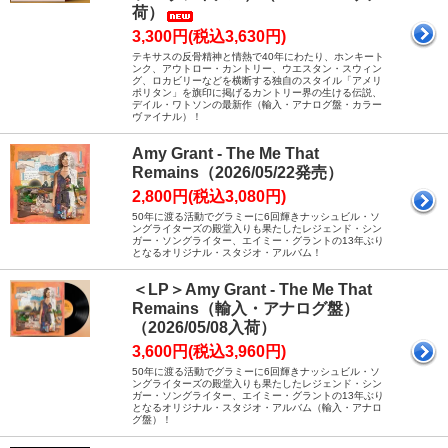
荷）
3,300円(税込3,630円)
テキサスの反骨精神と情熱で40年にわたり、ホンキート
ンク、アウトロー・カントリー、ウエスタン・スウィン
グ、ロカビリーなどを横断する独自のスタイル「アメリ
ポリタン」を旗印に掲げるカントリー界の生ける伝説、
デイル・ワトソンの最新作（輸入・アナログ盤・カラー
ヴァイナル）！
Amy Grant - The Me That
Remains（2026/05/22発売）
2,800円(税込3,080円)
50年に渡る活動でグラミーに6回輝きナッシュビル・ソ
ングライターズの殿堂入りも果たしたレジェンド・シン
ガー・ソングライター、エイミー・グラントの13年ぶり
となるオリジナル・スタジオ・アルバム！
＜LP＞Amy Grant - The Me That
Remains（輸入・アナログ盤）
（2026/05/08入荷）
3,600円(税込3,960円)
50年に渡る活動でグラミーに6回輝きナッシュビル・ソ
ングライターズの殿堂入りも果たしたレジェンド・シン
ガー・ソングライター、エイミー・グラントの13年ぶり
となるオリジナル・スタジオ・アルバム（輸入・アナロ
グ盤）！