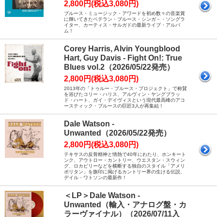
2,800円(税込3,080円)
ブルース・ミュージック・アワードを初め数々の音楽賞
に輝いてきたベテラン・ブルース・シンガ－・ソングラ
イター、カーティス・サルガドの最新ライブ・アルバ
ム！
Corey Harris, Alvin Youngblood
Hart, Guy Davis - Fight On!: True
Blues vol.2（2026/05/22発売）
2,800円(税込3,080円)
2013年の「トゥルー・ブルース・プロジェクト」で称賛
を浴びたコリー・ハリス、アルヴィン・ヤングブラッ
ド・ハート、ガイ・デイヴィスという現代最高峰のアコ
ースティック・ブルースの巨匠3人が再集結！
Dale Watson -
Unwanted（2026/05/22発売）
2,800円(税込3,080円)
テキサスの反骨精神と情熱で40年にわたり、ホンキート
ンク、アウトロー・カントリー、ウエスタン・スウィン
グ、ロカビリーなどを横断する独自のスタイル「アメリ
ポリタン」を旗印に掲げるカントリー界の生ける伝説、
デイル・ワトソンの最新作！
＜LP＞Dale Watson -
Unwanted（輸入・アナログ盤・カ
ラーヴァイナル）（2026/07/11入