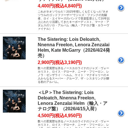
4,400円(税込4,840円)
これがネオソウルだ！2025年惜しくも亡くなった“ネオ
ソウルのゴッドファーザー”でジャズ・ファンクの先駆
者、ロイ・エイヤーズのバンドで音楽監督として20年以
上にわたり活躍してきたキーボーディスト、マーク・ア
ダムスのソロ・アルバム（輸入・アナログ盤・カラーヴ
ァイナル）！
The Sistering: Lois Deloatch,
Nnenna Freelon, Lenora Zenzalai
Helm, Kate McGarry（2026/4/24発
売）
2,900円(税込3,190円)
数々の受賞歴を誇るノースカロライナのジャズ・ヴォー
カリスト、ロイス・デローチ、ニーナ・フリーロン、レ
ノラ・ゼンザライ・ヘルム、ケイト・マクギャリーの４
人からなるスーパー・グループ、ザ・シスタリングが贈
る初のアルバム。
＜LP＞The Sistering: Lois
Deloatch, Nnenna Freelon,
Lenora Zenzalai Helm（輸入・ア
ナログ盤）（2026/4/15入荷）
4,500円(税込4,950円)
数々の受賞歴を誇るノースカロライナのジャズ・ヴォー
カリスト、ロイス・デローチ、ニーナ・フリーロン、レ