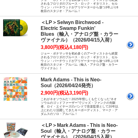
されるフロリダのブルース・ロック・ギタリスト、セル
ウィン・バーチウッドがアリゲーターから放つ3年ぶり8
枚目のスタジオ・アルバム！
＜LP＞Selwyn Birchwood -
Electric Swamp Funkin'
Blues（輸入・アナログ盤・カラー
ヴァイナル）（2026/04/15入荷）
3,800円(税込4,180円)
ジョー・ボナマッサを初め多くのアーティストから絶賛
されるフロリダのブルース・ロック・ギタリスト、セル
ウィン・バーチウッドがアリゲーターから放つ3年ぶり8
枚目のスタジオ・アルバム（輸入・アナログ盤・カラー
ヴァイナル）！
Mark Adams - This is Neo-
Soul（2026/04/24発売）
2,900円(税込3,190円)
これがネオソウルだ！2025年惜しくも亡くなった“ネオ
ソウルのゴッドファーザー”でジャズ・ファンクの先駆
者、ロイ・エイヤーズのバンドで音楽監督として20年以
上にわたり活躍してきたキーボーディスト、マーク・ア
ダムスのソロ・アルバム！
＜LP＞Mark Adams - This is Neo-
Soul（輸入・アナログ盤・カラー
ヴァイナル）（2026/04/15入荷）