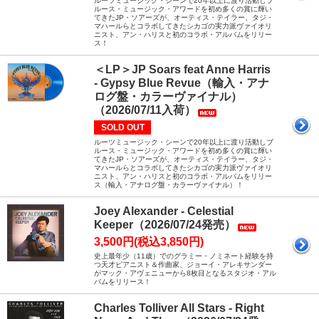
ルーツミュージック・シーンで20年以上に渡り活動しブ
ルース・ミュージック・アワードを初め多くの賞に輝い
てきたJP・ソアーズが、オーティス・テイラー、タジ・
マハールらとコラボしてきたシカゴの実力派ヴァイオリ
ニスト、アン・ハリスと初のコラボ・アルバムをリリー
ス！
＜LP＞JP Soars feat Anne Harris
- Gypsy Blue Revue（輸入・アナ
ログ盤・カラーヴァイナル）
（2026/07/11入荷）
SOLD OUT
ルーツミュージック・シーンで20年以上に渡り活動しブ
ルース・ミュージック・アワードを初め多くの賞に輝い
てきたJP・ソアーズが、オーティス・テイラー、タジ・
マハールらとコラボしてきたシカゴの実力派ヴァイオリ
ニスト、アン・ハリスと初のコラボ・アルバムをリリー
ス（輸入・アナログ盤・カラーヴァイナル）！
Joey Alexander - Celestial
Keeper（2026/07/24発売）
3,500円(税込3,850円)
史上最年少（11歳）でのグラミー・ノミネート経験を持
つ天才ピアニスト＆作曲家、ジョーイ・アレキサンダー
がマック・アヴェニューから8枚目となるスタジオ・アル
バムをリリース！
Charles Tolliver All Stars - Right