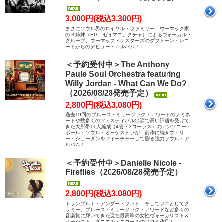
3,000円(税込3,300円)
まさにソウル界のロイヤル・ファミリー、ウーマック家
の３姉妹（BG、ゼイマニ、クチャ）によるヴォーカル・
グループ、ウーマック・シスターズのダプトーン・レコ
ードからのデビュー・アルバム！
＜予約受付中＞The Anthony
Paule Soul Orchestra featuring
Willy Jordan - What Can We Do?
（2026/08/28発売予定）
2,800円(税込3,080円)
過去19回のブルース・ミュージック・アワードのノミネ
ートや数多くのフェスティバル出演で高い評価を受けて
きた大所帯11人編成（4管・3コーラス）のアンソニー・
ポール・ソウル・オーケストラが、前作に続きウィリ
ー・ジョーダンをフィーチャーして贈る強力ソウル・ア
ルバム！
＜予約受付中＞Danielle Nicole -
Fireflies（2026/08/28発売予定）
2,800円(税込3,080円)
トランプルド・アンダー・フット、そしてソロとしてグ
ラミー、ブルース・ミュージック・アワードなど多くの
音楽賞に輝いてきた現在最高峰の女性ヴォーカリスト＆
ベーシスト、ダニエル・ニコールのソロ４作目！