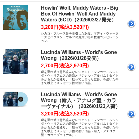
Howlin' Wolf, Muddy Waters - Big
Box Of Howlin' Wolf And Muddy
Waters (6CD)（2026/03/27発売）
3,200円(税込3,520円)
シカゴ・ブルース界を牽引した双璧、マディ・ウォータ
ーズとハウリン・ウルフのお買い得６枚組コンピレーシ
ョン。
Lucinda Williams - World's Gone
Wrong（2026/01/28発売）
2,700円(税込2,970円)
歳を重ね益々意気盛んなレジェンド・シンガー、ルシン
ダ・ウィリアムスの最新オリジナル・アルバム！タイト
ルからわかる通り、「狂ってしまった世界」を憂いた今
まで以上にメッセージ性の強い作品。
Lucinda Williams - World's Gone
Wrong（輸入・アナログ盤・カラ
ーヴァイナル）（2026/01/23入荷）
3,200円(税込3,520円)
歳を重ね益々意気盛んなレジェンド・シンガー、ルシン
ダ・ウィリアムスの最新オリジナル・アルバム！タイト
ルからわかる通り、「狂ってしまった世界」を憂いた今
まで以上にメッセージ性の強い作品（輸入・アナログ
盤・カラーヴァイナル）。