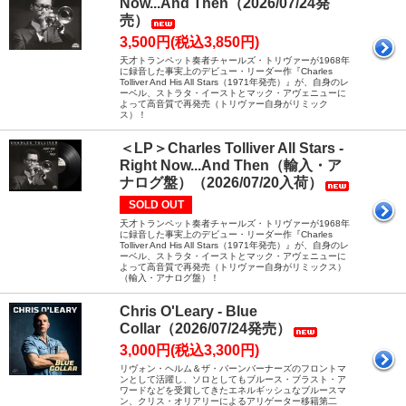
Now...And Then（2026/07/24発
売）
3,500円(税込3,850円)
天才トランペット奏者チャールズ・トリヴァーが1968年
に録音した事実上のデビュー・リーダー作『Charles
Tolliver And His All Stars（1971年発売）』が、自身のレ
ーベル、ストラタ・イーストとマック・アヴェニューに
よって高音質で再発売（トリヴァー自身がリミック
ス）！
＜LP＞Charles Tolliver All Stars -
Right Now...And Then（輸入・ア
ナログ盤）（2026/07/20入荷）
SOLD OUT
天才トランペット奏者チャールズ・トリヴァーが1968年
に録音した事実上のデビュー・リーダー作『Charles
Tolliver And His All Stars（1971年発売）』が、自身のレ
ーベル、ストラタ・イーストとマック・アヴェニューに
よって高音質で再発売（トリヴァー自身がリミックス）
（輸入・アナログ盤）！
Chris O'Leary - Blue
Collar（2026/07/24発売）
3,000円(税込3,300円)
リヴォン・ヘルム＆ザ・バーンバーナーズのフロントマ
ンとして活躍し、ソロとしてもブルース・ブラスト・ア
ワードなどを受賞してきたエネルギッシュなブルースマ
ン、クリス・オリアリーによるアリゲーター移籍第二