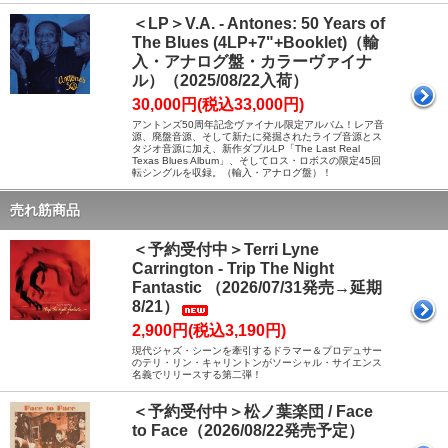
＜LP＞V.A. - Antones: 50 Years of
The Blues (4LP+7"+Booklet)（輸
入・アナログ盤・カラーヴァイナ
ル）（2025/08/22入荷）
30,000円(税込33,000円)
アントンズ50周年記念ヴァイナル限定アルバム！レア音
源、廃盤音源、そして新たに発掘されたライブ音源とス
タジオ音源に加え、新作ダブルLP「The Last Real
Texas Blues Album」、そしてロス・ロボスの限定45回
転シングルを収録。（輸入・アナログ盤）！
売れ筋商品
＜予約受付中＞Terri Lyne
Carrington - Trip The Night
Fantastic （2026/07/31発売→延期
8/21）
2,900円(税込3,190円)
現代ジャズ・シーンを牽引するドラマー＆プロデュサー
のテリ・リン・キャリントンがソーシャル・サイエンス
名義でリリースする第二弾！
＜予約受付中＞松ノ葉楽団 / Face
to Face（2026/08/22発売予定）