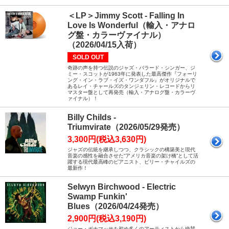
＜LP＞Jimmy Scott - Falling In
Love Is Wonderful（輸入・アナロ
グ盤・カラーヴァイナル）
（2026/04/15入荷）
SOLD OUT
奇跡の声を持つ伝説のジャズ・バラード・シンガー、ジ
ミー・スコットが1963年に発表した最高傑作『フォーリ
ング・イン・ラブ・イズ・ワンダフル』がオリジナルで
あるレイ・チャールズのタンジェリン・レコードからリ
マスター盤として再発売（輸入・アナログ盤・カラーヴ
ァイナル）！
Billy Childs -
Triumvirate（2026/05/29発売）
3,300円(税込3,630円)
ジャズの伝統を継承しつつ、クラシックの構築美と現代
音楽の感性を融合させた“アメリカ音楽の架け橋”として活
躍する現代最高峰のピアニスト、ビリー・チャイルズの
最新作！
Selwyn Birchwood - Electric
Swamp Funkin'
Blues（2026/04/24発売）
2,900円(税込3,190円)
ジョー・ボナマッサを初め多くのアーティストから絶賛