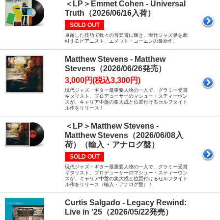
＜LP＞Emmet Cohen - Universal
Truth（2026/06/16入荷）
SOLD OUT
卓越した技巧で数々の音楽賞に輝き、現代ジャズ界を牽
引するピアニスト、エメット・コーエンの最新作。
Matthew Stevens - Matthew
Stevens（2026/06/26発売）
3,000円(税込3,300円)
現代ジャズ・ギター最重要人物の一人で、グラミー受賞
ギタリスト、プロデューサーのマシュー・スティーヴン
スが、キャリア中盤の集大成と位置付けるセルフタイト
ル作をリリース！
＜LP＞Matthew Stevens -
Matthew Stevens（2026/06/08入
荷）（輸入・アナログ盤）
SOLD OUT
現代ジャズ・ギター最重要人物の一人で、グラミー受賞
ギタリスト、プロデューサーのマシュー・スティーヴン
スが、キャリア中盤の集大成と位置付けるセルフタイト
ル作をリリース（輸入・アナログ盤）！
Curtis Salgado - Legacy Rewind:
Live in '25（2026/05/22発売）