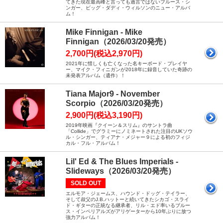
てきた現在最高峰と言っても過言ではないブルース・シ
ンガー、ビッグ・ダディ・ウィルソンのニュー・アルバ
ム！
Mike Finnigan - Mike
Finnigan（2026/03/20発売）
2,700円(税込2,970円)
2021年に惜しくも亡くなった名キーボード・プレイヤ
ー、マイク・フィニガンが2018年に録音していた奇跡の
未発表アルバム（遺作）！
Tiana Major9 - November
Scorpio（2026/03/20発売）
2,900円(税込3,190円)
2019年映画『クイーン＆スリム』のサントラ曲
「Collide」でグラミーにノミネートされた注目のUKソウ
ル・シンガー、ティアナ・メジャー９による初のフィジ
カル・フル・アルバム！
Lil' Ed & The Blues Imperials -
Slideways（2026/03/20発売）
SOLD OUT
エルモア・ジェームス、ハウンド・ドッグ・テイラー、
そして叔父のJ.B.ハットーと続いてきたシカゴ・スライ
ド・ギターの正統なる継承者、リル・エド率いるブルー
ス・インペリアルズがアリゲーターから10年ぶりに放つ
強力アルバム！