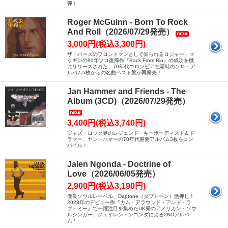
弾！
Roger McGuinn - Born To Rock
And Roll（2026/07/29発売）
3,000円(税込3,300円)
ザ・バーズのフロントマンとして知られるロジャー・マ
ッギンの91年ソロ復帰作『Back From Rio』の成功を機
にリリースされた、70年代コロンビア在籍時のソロ・ア
ルバム5枚からの名曲ベスト盤が再発売！
Jan Hammer and Friends - The
Album (3CD)（2026/07/29発売）
3,400円(税込3,740円)
ジャズ・ロック界のレジェンド・キーボーディスト＆ド
ラマー、ヤン・ハマーの70年代重要アルバム3枚をコン
パイル！
Jalen Ngonda - Doctrine of
Love（2026/06/05発売）
2,900円(税込3,190円)
優良ソウルレーベル、Daptone（ダプトーン）激押し！
2023年のデビュー作『カム・アラウンド・アンド・ラ
ブ・ミー』で一躍注目を集めたUK発のアメリカン・ソウ
ルシンガー、ジェイレン・ンゴンダによる2NDアルバ
ム！