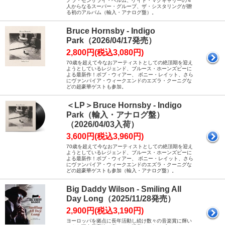
ノラ・ゼンザライ・ヘルム、ケイト・マクギャリーの４
人からなるスーパー・グループ、ザ・シスタリングが贈
る初のアルバム（輸入・アナログ盤）。
Bruce Hornsby - Indigo
Park（2026/04/17発売）
2,800円(税込3,080円)
70歳を超えて今なおアーティストとしての絶頂期を迎え
ようとしているレジェンド、ブルース・ホーンズビーに
よる最新作！ボブ・ウィアー、 ボニー・レイット、さら
にヴァンパイア・ウィークエンドのエズラ・クーニグな
どの超豪華ゲストも参加。
＜LP＞Bruce Hornsby - Indigo
Park（輸入・アナログ盤）
（2026/04/03入荷）
3,600円(税込3,960円)
70歳を超えて今なおアーティストとしての絶頂期を迎え
ようとしているレジェンド、ブルース・ホーンズビーに
よる最新作！ボブ・ウィアー、 ボニー・レイット、さら
にヴァンパイア・ウィークエンドのエズラ・クーニグな
どの超豪華ゲストも参加（輸入・アナログ盤）。
Big Daddy Wilson - Smiling All
Day Long（2025/11/28発売）
2,900円(税込3,190円)
ヨーロッパを拠点に長年活動し続け数々の音楽賞に輝い