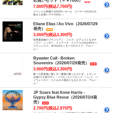
め買いセット（＝￥7000）
7,000円(税込7,700円)
スペシャル特価￥1000均一セール・コーナーのCDを10
枚まとめ買いで￥7000に！
Eliane Elias / Ao Vivo（2026/07/29
発売）
3,000円(税込3,300円)
世界最高峰のブラジリアン・ジャズ・ピアニスト＆ボサ
ノヴァ・シンガー、イリアーヌ・イリアスの2024年サン
フランシスコ、SFJAZZセンターでのライブ・アルバ
ム！
Bywater Call - Broken
Souvenirs（2026/07/29発売）
3,000円(税込3,300円)
数々の音楽賞に輝く今一番脂の乗ったカナダ、トロント
出身の7人組サザン・ソウル／ルーツロック・バンド、バ
イウォーター・コールの４枚目となるスタジオ・アルバ
ム！
JP Soars feat Anne Harris -
Gypsy Blue Revue（2026/07/24発
売）
2,700円(税込2,970円)