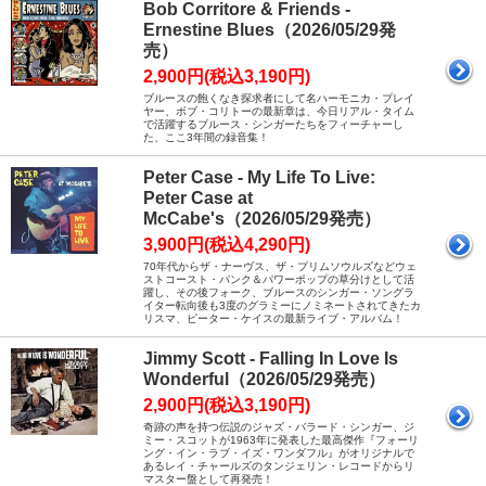
Bob Corritore & Friends -
Ernestine Blues（2026/05/29発
売）
2,900円(税込3,190円)
ブルースの飽くなき探求者にして名ハーモニカ・プレイ
ヤー、ボブ・コリトーの最新章は、今日リアル・タイム
で活躍するブルース・シンガーたちをフィーチャーし
た、ここ3年間の録音集！
Peter Case - My Life To Live:
Peter Case at
McCabe's（2026/05/29発売）
3,900円(税込4,290円)
70年代からザ・ナーヴス、ザ・プリムソウルズなどウェ
ストコースト・パンク＆パワーポップの草分けとして活
躍し、その後フォーク、ブルースのシンガー・ソングラ
イター転向後も3度のグラミーにノミネートされてきたカ
リスマ、ピーター・ケイスの最新ライブ・アルバム！
Jimmy Scott - Falling In Love Is
Wonderful（2026/05/29発売）
2,900円(税込3,190円)
奇跡の声を持つ伝説のジャズ・バラード・シンガー、ジ
ミー・スコットが1963年に発表した最高傑作『フォーリ
ング・イン・ラブ・イズ・ワンダフル』がオリジナルで
あるレイ・チャールズのタンジェリン・レコードからリ
マスター盤として再発売！