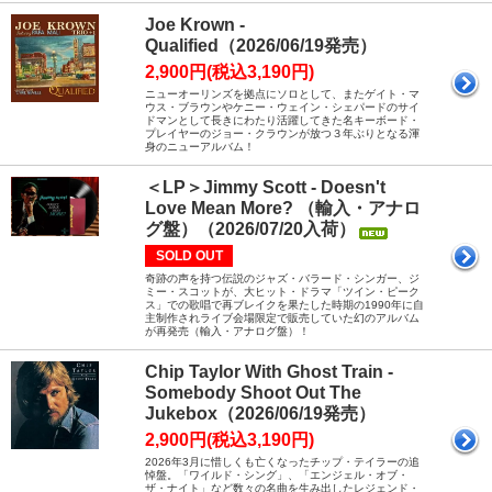
Joe Krown -
Qualified（2026/06/19発売）
2,900円(税込3,190円)
ニューオーリンズを拠点にソロとして、またゲイト・マ
ウス・ブラウンやケニー・ウェイン・シェパードのサイ
ドマンとして長きにわたり活躍してきた名キーボード・
プレイヤーのジョー・クラウンが放つ３年ぶりとなる渾
身のニューアルバム！
＜LP＞Jimmy Scott - Doesn't
Love Mean More? （輸入・アナロ
グ盤）（2026/07/20入荷）
SOLD OUT
奇跡の声を持つ伝説のジャズ・バラード・シンガー、ジ
ミー・スコットが、大ヒット・ドラマ「ツイン・ピーク
ス」での歌唱で再ブレイクを果たした時期の1990年に自
主制作されライブ会場限定で販売していた幻のアルバム
が再発売（輸入・アナログ盤）！
Chip Taylor With Ghost Train -
Somebody Shoot Out The
Jukebox（2026/06/19発売）
2,900円(税込3,190円)
2026年3月に惜しくも亡くなったチップ・テイラーの追
悼盤。「ワイルド・シング」、「エンジェル・オブ・
ザ・ナイト」など数々の名曲を生み出したレジェンド・