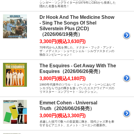
シンガー・ソングライターが1976年にCBSから発表した
隠れた名盤を再発売！
Dr Hook And The Medicine Show
- Sing The Songs Of Shel
Silverstein Plus (2CD)
（2026/06/19発売）
3,300円(税込3,630円)
70年代から人気を博した、ドクター・フック・アンド・
ザ・メディスン・ショーとシェル・シルヴァスタインの
独自コンピレーション！
The Esquires - Get Away With The
Esquires（2026/06/26発売）
3,800円(税込4,180円)
1960年代後半のソウル・ミュージック・シーンにおいて
シカゴならではの輝きを放っていたエスクワイアーズの
リマスター・コンプリート・コレクション。
Emmet Cohen - Universal
Truth（2026/06/26発売）
3,000円(税込3,300円)
卓越した技巧で数々の音楽賞に輝き、現代ジャズ界を牽
引するピアニスト、エメット・コーエンの最新作。