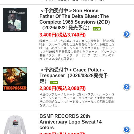
＜予約受付中＞Son House -
Father Of The Delta Blues: The
Complete 1965 Sessions (2CD)
（2026/08/21発売予定）
3,400円(税込3,740円)
牧師として培った説教のリズミカルな推進力、力強い歌
唱を、ブルースに落とし込み独自のスタイルを確立した
唯一無二のブルース・シンガー＆ギタリスト、サン・ハ
ウスが1965年再発見後に録音したフォーク・ブルースの
名盤『ファーザー・オブ・ザ・デルタ・ブルース』のデ
ラックス２枚組を再発売！
＜予約受付中＞Grace Potter -
Trespasser（2026/08/28発売予
定）
2,800円(税込3,080円)
４度のグラミーノミネートに輝くパワフル・ルーツ・ロ
ック・シンガー、グレイス・ポッターのソロ通算7作目。
その圧倒的なエネルギーを放つヴォーカルで多彩な楽曲
を歌い上げる。
BSMF RECORDS 20th
Anniversary Logo Sweat / 4
colors