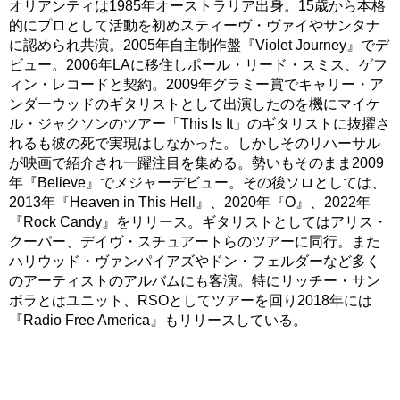
オリアンティは1985年オーストラリア出身。15歳から本格
的にプロとして活動を初めスティーヴ・ヴァイやサンタナ
に認められ共演。2005年自主制作盤『Violet Journey』でデ
ビュー。2006年LAに移住しポール・リード・スミス、ゲフ
ィン・レコードと契約。2009年グラミー賞でキャリー・ア
ンダーウッドのギタリストとして出演したのを機にマイケ
ル・ジャクソンのツアー「This Is It」のギタリストに抜擢さ
れるも彼の死で実現はしなかった。しかしそのリハーサル
が映画で紹介され一躍注目を集める。勢いもそのまま2009
年『Believe』でメジャーデビュー。その後ソロとしては、
2013年『Heaven in This Hell』、2020年『O』、2022年
『Rock Candy』をリリース。ギタリストとしてはアリス・
クーパー、デイヴ・スチュアートらのツアーに同行。また
ハリウッド・ヴァンパイアズやドン・フェルダーなど多く
のアーティストのアルバムにも客演。特にリッチー・サン
ボラとはユニット、RSOとしてツアーを回り2018年には
『Radio Free America』もリリースしている。