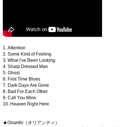
1. Attention
2. Some Kind of Feeling
3. What I've Been Looking
4. Sharp Dressed Man
5. Ghost
6. First Time Blues
7. Dark Days Are Gone
8. Bad For Each Other
9. Call You Mine
10. Heaven Right Here
★Orianthi（オリアンティ）