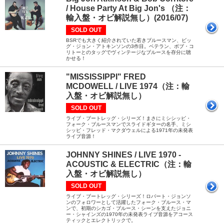
/ House Party At Big Jon's （注：
輸入盤・オビ解説無し）(2016/07)
SOLD OUT
BSRでも大きく紹介されていた若きブルースマン、ビッ
グ・ジョン・アトキンソンの3作目。ベテラン、ボブ・コ
リトーとのタッグでヴィンテージなブルースを存分に聴
かせる！
"MISSISSIPPI" FRED
MCDOWELL / LIVE 1974（注：輸
入盤・オビ解説無し）
SOLD OUT
ライブ・ブートレッグ・シリーズ！まさにミシシッピ・
フォーク・ブルースマンでスライドギターの名手、ミシ
シッピ・フレッド・マクダウェルによる1971年の未発表
ライブ音源！
JOHNNY SHINES / LIVE 1970 -
ACOUSTIC & ELECTRIC（注：輸
入盤・オビ解説無し）
SOLD OUT
ライブ・ブートレッグ・シリーズ！ロバート・ジョンソ
ンのフォロワーとして活躍したフォーク・ブルース・マ
ンで、初期のシカゴ・ブルース・シーンを支えたジョニ
ー・シャインズの1970年の未発表ライブ音源をアコース
ティックとエレクトリックで。