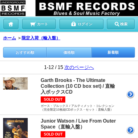
カート
ログイン
検索
ホーム
＞
限定入荷（輸入盤）
おすすめ順
価格順
新着順
1-12 / 15
次のページへ
Garth Brooks - The Ultimate
Collection (10 CD box set) / 直輸
入ボックスCD
SOLD OUT
ガース・ブルックス / アルティメット・コレクション
（完全限定10枚組CDボックス・セット：直輸入盤）
Junior Watson / Live From Outer
Space（直輸入盤）
SOLD OUT