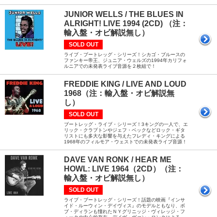
JUNIOR WELLS / THE BLUES IN
ALRIGHT! LIVE 1994 (2CD) （注：
輸入盤・オビ解説無し）
SOLD OUT
ライブ・ブートレッグ・シリーズ！シカゴ・ブルースの
ファンキー帝王、ジュニア・ウェルズの1994年カリフォ
ルニアでの未発表ライブ音源を２枚組で！
FREDDIE KING / LIVE AND LOUD
1968（注：輸入盤・オビ解説無
し）
SOLD OUT
ブートレッグ・ライブ・シリーズ！3キングの一人で、エ
リック・クラプトンやジェフ・ベックなどロック・ギタ
リストにも多大な影響を与えたフレディ・キングによる
1968年のフィルモア・ウェストでの未発表ライブ音源！
DAVE VAN RONK / HEAR ME
HOWL: LIVE 1964（2CD）（注：
輸入盤・オビ解説無し）
SOLD OUT
ライブ・ブートレッグ・シリーズ！話題の映画『インサ
イド・ルーウィン・デイヴィス』のモデルともなり、ボ
ブ・ディランも憧れたＮＹグリニッジ・ヴィレッジ・フ