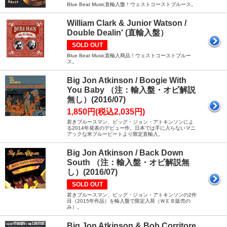
Blue Beat Music直輸入盤！ウェストコーストブルース。
William Clark & Junior Watson /
Double Dealin' (直輸入盤）
SOLD OUT
Blue Beat Music直輸入商品！ウェストコーストブルー
ス。
Big Jon Atkinson / Boogie With
You Baby （注：輸入盤・オビ解説
無し）(2016/07)
1,850円(税込2,035円)
若きブルースマン、ビッグ・ジョン・アトキンソンによ
る2014年発表のデビュー作。日本では手に入らないマニ
アックな米ブルービートより限定直輸入。
Big Jon Atkinson / Back Down
South （注：輸入盤・オビ解説無
し）(2016/07)
SOLD OUT
若きブルースマン、ビッグ・ジョン・アトキンソンの2作
目（2015年作品）を輸入盤で限定入荷（ＷＥＢ販売の
み）。
Big Jon Atkinson & Bob Corritore