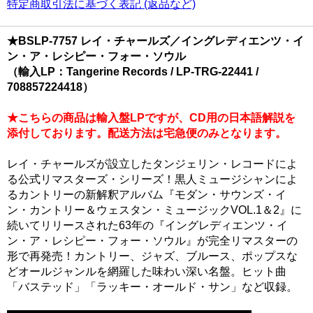
特定商取引法に基づく表記 (返品など)
★BSLP-7757 レイ・チャールズ／イングレディエンツ・イ
ン・ア・レシピー・フォー・ソウル
（輸入LP：Tangerine Records / LP-TRG-22441 /
708857224418）
★こちらの商品は輸入盤LPですが、CD用の日本語解説を
添付しております。配送方法は宅急便のみとなります。
レイ・チャールズが設立したタンジェリン・レコードによ
る公式リマスターズ・シリーズ！黒人ミュージシャンによ
るカントリーの新解釈アルバム『モダン・サウンズ・イ
ン・カントリー＆ウェスタン・ミュージックVOL.1＆2』に
続いてリリースされた63年の『イングレディエンツ・イ
ン・ア・レシピー・フォー・ソウル』が完全リマスターの
形で再発売！カントリー、ジャズ、ブルース、ポップスな
どオールジャンルを網羅した味わい深い名盤。ヒット曲
「バステッド」「ラッキー・オールド・サン」など収録。