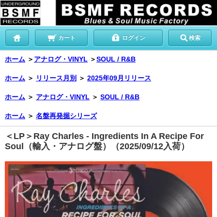
カート
ログイン
検索
ホーム
＞
アナログ・VINYL
＞
SOUL / R&B
ホーム
＞
リリース月別
＞
2025年09月リリース
ホーム
＞
アナログ・VINYL
＞
SOUL / R&B
ホーム
＞
名盤再発掘シリーズ
＜LP＞Ray Charles - Ingredients In A Recipe For
Soul（輸入・アナログ盤）（2025/09/12入荷）