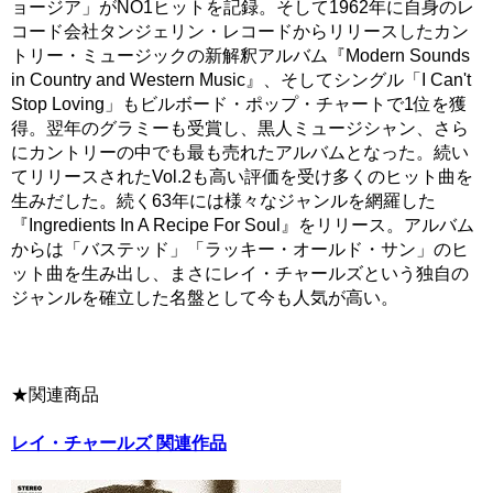
ョージア」がNO1ヒットを記録。そして1962年に自身のレ
コード会社タンジェリン・レコードからリリースしたカン
トリー・ミュージックの新解釈アルバム『Modern Sounds
in Country and Western Music』、そしてシングル「I Can't
Stop Loving」もビルボード・ポップ・チャートで1位を獲
得。翌年のグラミーも受賞し、黒人ミュージシャン、さら
にカントリーの中でも最も売れたアルバムとなった。続い
てリリースされたVol.2も高い評価を受け多くのヒット曲を
生みだした。続く63年には様々なジャンルを網羅した
『Ingredients In A Recipe For Soul』をリリース。アルバム
からは「バステッド」「ラッキー・オールド・サン」のヒ
ット曲を生み出し、まさにレイ・チャールズという独自の
ジャンルを確立した名盤として今も人気が高い。
★関連商品
レイ・チャールズ 関連作品