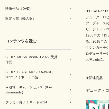
映像作品（DVD)
★Duke Rob
デューク・ロビ
限定入荷（輸入盤）
ブ・ブルース
り、ジミー・
1988年の『
コンテンツを読む
る。2015年
性シンガーを
ロデューサー
BLUES MUSIC AWARD 2022 受賞
ス界の重鎮。
作品
BLUES BLAST MUSIC AWARD
2022 ノミネート作品
★関連商品
★追悼 キム・シモンズ（Kim
デューク・ロビ
Simmonds）
グラミー賞ノミネート2024