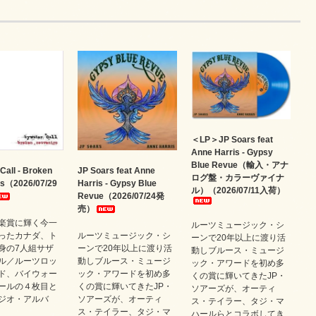
＜LP＞JP Soars feat
Anne Harris - Gypsy
Blue Revue（輸入・アナ
Call - Broken
JP Soars feat Anne
ログ盤・カラーヴァイナ
rs（2026/07/29
Harris - Gypsy Blue
ル）（2026/07/11入荷）
Revue（2026/07/24発
売）
楽賞に輝く今一
ルーツミュージック・シ
ったカナダ、ト
ルーツミュージック・シ
ーンで20年以上に渡り活
身の7人組サザ
ーンで20年以上に渡り活
動しブルース・ミュージ
ル／ルーツロッ
動しブルース・ミュージ
ック・アワードを初め多
ド、バイウォー
ック・アワードを初め多
くの賞に輝いてきたJP・
ールの４枚目と
くの賞に輝いてきたJP・
ソアーズが、オーティ
ジオ・アルバ
ソアーズが、オーティ
ス・テイラー、タジ・マ
ス・テイラー、タジ・マ
ハールらとコラボしてき