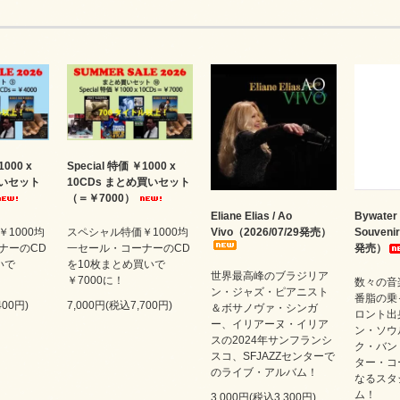
1000 x
Special 特価 ￥1000 x
買いセット
10CDs まとめ買いセット
（＝￥7000）
Eliane Elias / Ao
Bywater 
1000均
スペシャル特価￥1000均
Vivo（2026/07/29発売）
Souveni
ナーのCD
一セール・コーナーのCD
発売）
いで
を10枚まとめ買いで
世界最高峰のブラジリア
￥7000に！
数々の音
ン・ジャズ・ピアニスト
番脂の乗
400円)
7,000円(税込7,700円)
＆ボサノヴァ・シンガ
ロント出
ー、イリアーヌ・イリア
ン・ソウ
スの2024年サンフランシ
ク・バン
スコ、SFJAZZセンターで
ター・コ
のライブ・アルバム！
なるスタ
ム！
3,000円(税込3,300円)