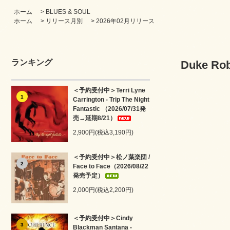
ホーム
>
BLUES & SOUL
ホーム
>
リリース月別
>
2026年02月リリース
ランキング
Duke Rob
＜予約受付中＞Terri Lyne
1
Carrington - Trip The Night
Fantastic （2026/07/31発
売→延期8/21）
2,900円(税込3,190円)
＜予約受付中＞松ノ葉楽団 /
2
Face to Face（2026/08/22
発売予定）
2,000円(税込2,200円)
＜予約受付中＞Cindy
3
Blackman Santana -