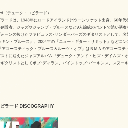
illard（デューク・ロビラード）
ラードは、1948年にロードアイランド州ウーンソケット出身。60年
の創設者。ジャズやジャンプ・ブルースなど9人編成のバンドで渋い演奏
ヴォーンの抜けたファビュラス･サンダーバーズのギタリストとして、名
ロッキン・ブルース』、2004年の『ニュー・ギター・サミット』などコ
の『アコースティック・ブルース＆ルーツ・オブ』はＢＭＡのアコーステ
ゲストに迎えたジャズアルバム『デューク・アンド・ヒズ・デイムズ・
やギタリストとしてボブ･ディラン、パイントップ･パーキンス、スヌー
ラード DISCOGRAPHY