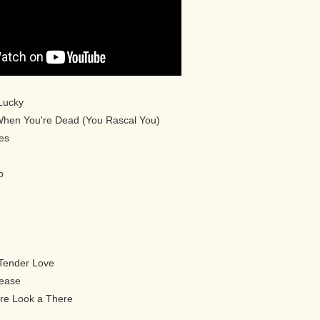
Lucky
d When You're Dead (You Rascal You)
es
p
e
Tender Love
rease
re Look a There