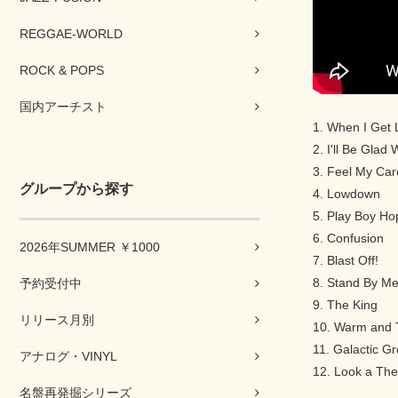
REGGAE-WORLD
ROCK & POPS
国内アーチスト
1. When I Get 
2. I'll Be Gla
3. Feel My Car
グループから探す
4. Lowdown
5. Play Boy Ho
6. Confusion
2026年SUMMER ￥1000
7. Blast Off!
8. Stand By M
予約受付中
9. The King
リリース月別
10. Warm and 
11. Galactic G
アナログ・VINYL
12. Look a The
名盤再発掘シリーズ