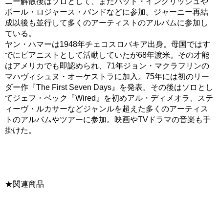
ニー解散後はソロとして、またバッド・イングリッシュや
ポール・ロジャース・バンドなどに参加。ジャーニー再結
成以後も並行して多くのアーティストのアルバムに参加し
ている。
ヤン・ハマーは1948年チェコスロバキア出身。母国ではす
でにピアニストとして活動していたが68年渡米。その才能
はアメリカでも即認められ、71年ジョン・マクラフリンの
マハヴィシュヌ・オーケストラに加入。75年には初のリー
ダー作『The First Seven Days』を発表。その後はソロとし
てジェフ・ベック『Wired』を初めアル・ディメオラ、ステ
ィーヴ・ルカサーなどジャンルを超えた多くのアーティス
トのアルバムやツアーに参加。映画やTVドラマの音楽も手
掛けた。
★関連商品