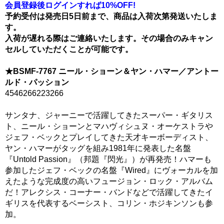
会員登録後ログインすれば10%OFF!
予約受付は発売日5日前まで、商品は入荷次第発送いたしま
す。
入荷が遅れる際はご連絡いたします。その場合のみキャン
セルしていただくことが可能です。
★BSMF-7767 ニール・ショーン＆ヤン・ハマー／アントー
ルド・パッション
4546266223266
サンタナ、ジャーニーで活躍してきたスーパー・ギタリス
ト、ニール・ショーンとマハヴィシュヌ・オーケストラや
ジェフ・ベックとプレイしてきた天才キーボーディスト、
ヤン・ハマーがタッグを組み1981年に発表した名盤
『Untold Passion』（邦題『閃光』）が再発売！ハマーも
参加したジェフ・ベックの名盤『Wired』にヴォーカルを加
えたような完成度の高いフュージョン・ロック・アルバム
だ！アレクシス・コーナー・バンドなどで活躍してきたイ
ギリスを代表するベーシスト、コリン・ホジキンソンも参
加。