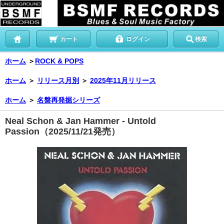
カート
ログイン
検索
ホーム
＞
ROCK & POPS
ホーム
＞
リリース月別
＞
2025年11月リリース
ホーム
＞
名盤再発掘シリーズ
Neal Schon & Jan Hammer - Untold
Passion（2025/11/21発売）