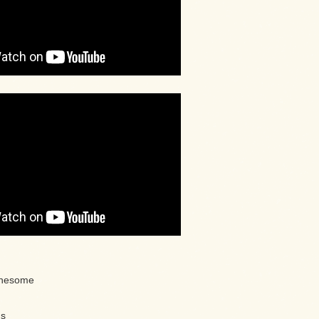
onesome
ds