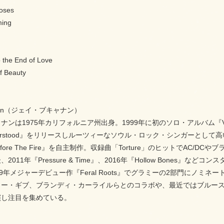
Roses
ming
 the End of Love
f Beauty
hanan（ジェイ・ブキャナン）
ナンは1975年カリフォルニア州出身。1999年に初のソロ・アルバム『Vi
Understood』をリリースしルーツィーなソウル・ロック・シンガーとし
『Before The Fire』を自主制作。収録曲「Torture」のヒットで
2011年『Pressure & Time』、2016年『Hollow Bone
9年メジャーデビュー作『Feral Roots』でグラミーの2部門にノミネート
リー・ギブ、ブランディ・カーライルらとのコラボや、最近ではブルー
演し注目を集めている。