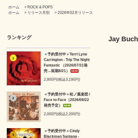
ホーム
>
ROCK & POPS
ホーム
>
リリース月別
>
2026年02月リリース
ランキング
Jay Buc
＜予約受付中＞Terri Lyne
1
Carrington - Trip The Night
Fantastic （2026/07/31発
売→延期8/21）
2,900円(税込3,190円)
＜予約受付中＞松ノ葉楽団 /
2
Face to Face（2026/08/22
発売予定）
2,000円(税込2,200円)
＜予約受付中＞Cindy
3
Blackman Santana -