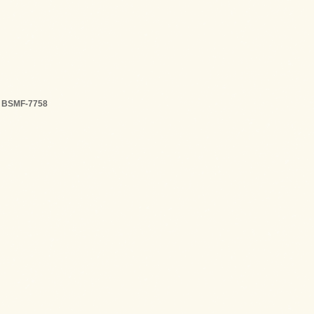
）
BSMF-7758