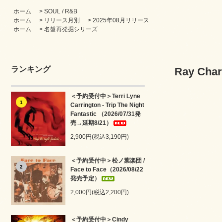
ホーム
>
SOUL / R&B
ホーム
>
リリース月別
>
2025年08月リリース
ホーム
>
名盤再発掘シリーズ
ランキング
Ray Cha
＜予約受付中＞Terri Lyne
1
Carrington - Trip The Night
Fantastic （2026/07/31発
売→延期8/21）
2,900円(税込3,190円)
＜予約受付中＞松ノ葉楽団 /
2
Face to Face（2026/08/22
発売予定）
2,000円(税込2,200円)
＜予約受付中＞Cindy