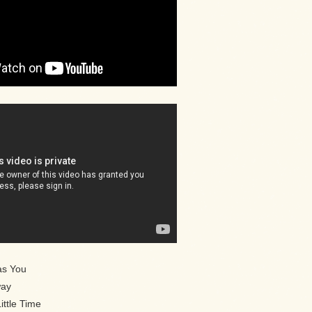
as You
way
ittle Time