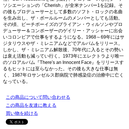
ソシエーションの「Cherish」が全米ナンバー1を記録。そ
の後もプロデューサーとして多数のソフト・ロックの名曲
を生み出し、ザ・ボールルームのメンバーとしても活動。
その頃、ビーチボーイズのブライアン・ウィルソンやプロ
デューサー＆コンポーザーのゲイリー・アッシャーに出会
いコロンビアで仕事をするようになる。1968～69年にはサ
ジタリウスやザ・ミレニアムなどでアルバムをリリース。
しかし、ザ・ミレニアム解散後、70年代に入るとその勢い
は衰え活動も減ってい行く。1973年にエレクトラより唯一
のソロアルバム『There's an Innocent Face』をリリースす
るもヒットには至らなかった。その後も大きな仕事は無
く、1987年ロサンゼルス郡病院で肺感染症の治療中に亡く
なっている。
この商品について問い合わせる
この商品を友達に教える
買い物を続ける