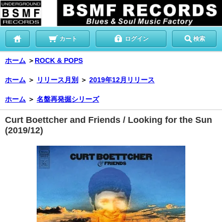
カート
ログイン
検索
ホーム
＞
ROCK & POPS
ホーム
＞
リリース月別
＞
2019年12月リリース
ホーム
＞
名盤再発掘シリーズ
Curt Boettcher and Friends / Looking for the Sun
(2019/12)