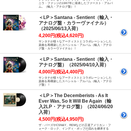
ニラ・ファッジの1967年に発表したファースト・アルバ
ム。（輸入・アナログ盤）！
＜LP＞Santana - Sentient（輸入・
アナログ盤・カラーヴァイナル）
（2025/06/13入荷）
4,200円(税込4,620円)
サンタナが様々なアーティストとコラボレーションした
楽曲を再構築したスペシャル・アルバム（輸入・アナロ
グ盤・カラーヴァイナル）！
＜LP＞Santana - Sentient（輸入・
アナログ盤）（2025/04/10入荷）
4,000円(税込4,400円)
サンタナが様々なアーティストとコラボレーションした
楽曲を再構築したスペシャル・アルバム（輸入・アナロ
グ盤）！
＜LP＞The Decemberists - As It
Ever Was, So It Will Be Again（輸
入2LP・アナログ盤）（2024/06/20
入荷）
4,500円(税込4,950円)
ザ・バーズやCSN&Y、REMなどの王道アメリカン・フ
ォーク・ロック、インディ・ポップの流れを継承する