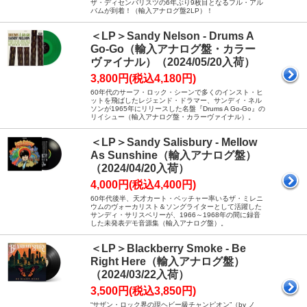
ザ・ディセンバリスツの6年ぶり9枚目となるフル・アル
バムが到着！（輸入アナログ盤2LP）！
＜LP＞Sandy Nelson - Drums A
Go-Go（輸入アナログ盤・カラー
ヴァイナル）（2024/05/20入荷）
3,800円(税込4,180円)
60年代のサーフ・ロック・シーンで多くのインスト・ヒ
ットを飛ばしたレジェンド・ドラマー、サンディ・ネル
ソンが1965年にリリースした名盤『Drums A Go-Go』の
リイシュー（輸入アナログ盤・カラーヴァイナル）。
＜LP＞Sandy Salisbury - Mellow
As Sunshine（輸入アナログ盤）
（2024/04/20入荷）
4,000円(税込4,400円)
60年代後半、天才カート・ベッチャー率いるザ・ミレニ
ウムのヴォーカリスト＆ソングライターとして活躍した
サンディ・サリスベリーが、1966～1968年の間に録音
した未発表デモ音源集（輸入アナログ盤）。
＜LP＞Blackberry Smoke - Be
Right Here（輸入アナログ盤）
（2024/03/22入荷）
3,500円(税込3,850円)
“サザン・ロック界の現ヘビー級チャンピオン”（by ノ