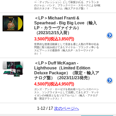
ー・ディプレッション）として称賛される、アトランタ
のジャム・バンド、ブラックベリー・スモークによる8枚
目のスタジオ・アルバム（輸入アナログ盤）！
＜LP＞Michael Franti &
Spearhead - Big Big Love（輸入
LP・カラーヴァイナル）
（2023/12/15入荷）
3,500円(税込3,850円)
世界的な慈善活動家として音楽を通じ人類の平和や社会
問題に取り組み続けてきたマイケル・フランティ率いる
スピアヘッドの最新作（輸入2LP・カラーヴァイナ
ル）！
＜LP＞Duff McKagan -
Lighthouse（Limited Edition
Deluxe Package）（限定・輸入ア
ナログ盤）（2023/11/23発売）
4,500円(税込4,950円)
ガンズ・アンド・ローゼズを初め様々なバンドのベーシ
スト、ソングライターとして活躍してきたダフ・マッケ
イガンの4枚目となるソロアルバム！（輸入・アナログ
盤・限定デラックス）！
1-12 / 17
次のページへ