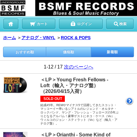
カート
ログイン
検索
ホーム
＞
アナログ・VINYL
＞
ROCK & POPS
おすすめ順
価格順
新着順
1-12 / 17
次のページへ
＜LP＞Young Fresh Fellows -
Loft（輸入・アナログ盤）
（2026/04/15入荷）
SOLD OUT
結成45年。REMやマイナス5で活躍してきたスコット・
マッコーイー率いるシアトルのレジェンド・オルタナ・
ロックバンド、ヤング・フレッシュ・フェローズの5年ぶ
りとなるアルバム！豪華ゲストにネコ・ケース（Vo）、
ウィルコのジョン・スティラット（Vo）など（輸入・ア
ナログ盤）。
＜LP＞Orianthi - Some Kind of