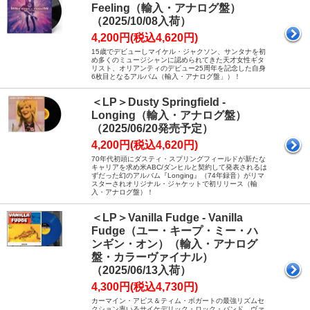
Feeling（輸入・アナログ盤）
（2025/10/08入荷）
4,200円(税込4,620円)
15歳でデビューしマイケル・ジャクソン、サンタナを初
め多くのミュージシャンに認められてきた天才女性ギタ
リスト、オリアンティのデビュー25周年を記念した自身
6枚目となるアルバム（輸入・アナログ盤」）！
＜LP＞Dusty Springfield -
Longing（輸入・アナログ盤）
（2025/06/20発売予定）
4,200円(税込4,620円)
70年代初頭にダスティ・スプリングフィールドが新たな
キャリアを求め米ABC/ダンヒルと契約して発表されるは
ずだった幻のアルバム『Longing』（74年録音）がリマ
スターされオリジナル・ジャケットで初リリース（輸
入・アナログ盤）！
＜LP＞Vanilla Fudge - Vanilla
Fudge（ユー・キープ・ミー・ハ
ンギン・オン）（輸入・アナログ
盤・カラーヴァイナル）
（2025/06/13入荷）
4,300円(税込4,730円)
カーマイン・アピス＆ティム・ボガートの最強リズムセ
クション率いるサイケデリック・ロック・バンド、ヴァ