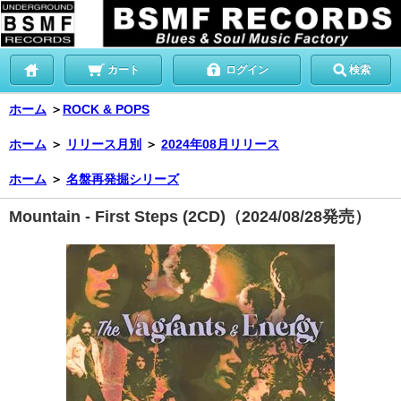
カート
ログイン
検索
ホーム
＞
ROCK & POPS
ホーム
＞
リリース月別
＞
2024年08月リリース
ホーム
＞
名盤再発掘シリーズ
Mountain - First Steps (2CD)（2024/08/28発売）