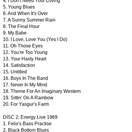
4. I Don't Need Your Loving
5. Young Blues
6. And When It's Over
7. A Sunny Summer Rain
8. The Final Hour
9. My Babe
10. I Love, Love You (Yes I Do)
11. Oh Those Eyes
12. You're Too Young
13. Your Hasty Heart
14. Satisfaction
15. Untitled
16. Boys In The Band
17. Never In My Mind
18. Theme For An Imaginary Western
19. Sittin' On A Rainbow
20. For Yasgur's Farm
DISC 2: Energy Live 1969
1. Felix's Bass Practise
2. Black Bottom Blues