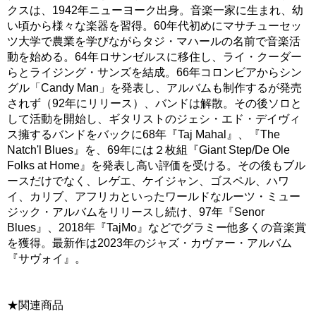
クスは、1942年ニューヨーク出身。音楽一家に生まれ、幼
い頃から様々な楽器を習得。60年代初めにマサチューセッ
ツ大学で農業を学びながらタジ・マハールの名前で音楽活
動を始める。64年ロサンゼルスに移住し、ライ・クーダー
らとライジング・サンズを結成。66年コロンビアからシン
グル「Candy Man」を発表し、アルバムも制作するが発売
されず（92年にリリース）、バンドは解散。その後ソロと
して活動を開始し、ギタリストのジェシ・エド・デイヴィ
ス擁するバンドをバックに68年『Taj Mahal』、『The
Natch'l Blues』を、69年には２枚組『Giant Step/De Ole
Folks at Home』を発表し高い評価を受ける。その後もブル
ースだけでなく、レゲエ、ケイジャン、ゴスペル、ハワ
イ、カリブ、アフリカといったワールドなルーツ・ミュー
ジック・アルバムをリリースし続け、97年『Senor
Blues』、2018年『TajMo』などでグラミー他多くの音楽賞
を獲得。最新作は2023年のジャズ・カヴァー・アルバム
『サヴォイ』。
★関連商品