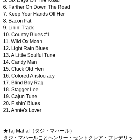
5. Six Days On The Road
6. Farther On Down The Road
7. Keep Your Hands Off Her
8. Bacon Fat
9. Linin' Track
10. Country Blues #1
11. Wild Ox Moan
12. Light Rain Blues
13. A Little Soulful Tune
14. Candy Man
15. Cluck Old Hen
16. Colored Aristocracy
17. Blind Boy Rag
18. Stagger Lee
19. Cajun Tune
20. Fishin' Blues
21. Annie's Lover
★Taj Mahal（タジ・マハール）
タジ・マハールことヘンリー・セントクレア・フレデリッ