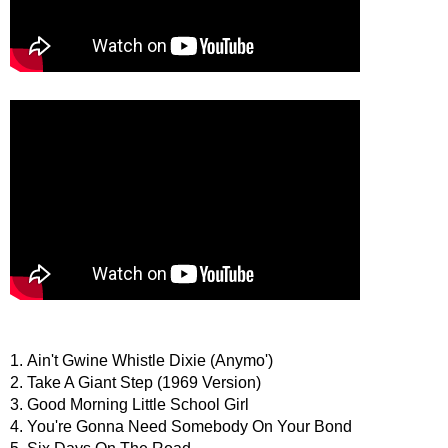
1. Ain't Gwine Whistle Dixie (Anymo')
2. Take A Giant Step (1969 Version)
3. Good Morning Little School Girl
4. You're Gonna Need Somebody On Your Bond