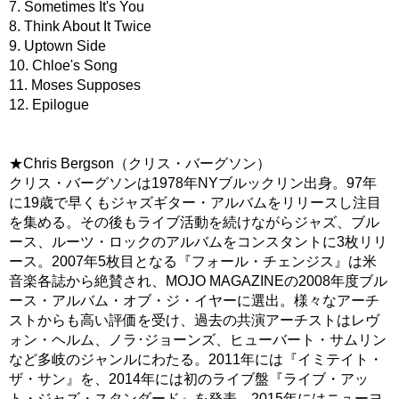
7. Sometimes It's You
8. Think About It Twice
9. Uptown Side
10. Chloe's Song
11. Moses Supposes
12. Epilogue
★Chris Bergson（クリス・バーグソン）
クリス・バーグソンは1978年NYブルックリン出身。97年
に19歳で早くもジャズギター・アルバムをリリースし注目
を集める。その後もライブ活動を続けながらジャズ、ブル
ース、ルーツ・ロックのアルバムをコンスタントに3枚リリ
ース。2007年5枚目となる『フォール・チェンジス』は米
音楽各誌から絶賛され、MOJO MAGAZINEの2008年度ブル
ース・アルバム・オブ・ジ・イヤーに選出。様々なアーチ
ストからも高い評価を受け、過去の共演アーチストはレヴ
ォン・ヘルム、ノラ･ジョーンズ、ヒューバート・サムリン
など多岐のジャンルにわたる。2011年には『イミテイト・
ザ・サン』を、2014年には初のライブ盤『ライブ・アッ
ト・ジャズ・スタンダード』を発表。2015年にはニューヨ