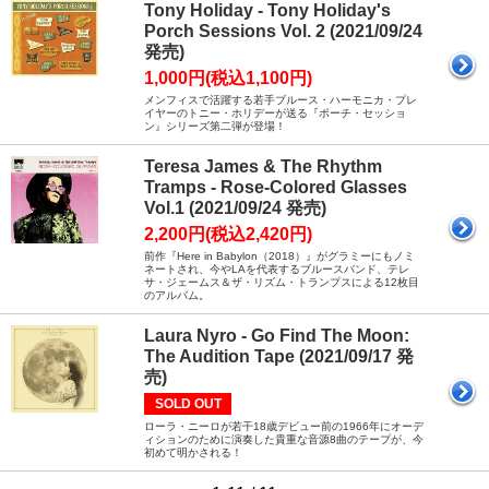
Tony Holiday - Tony Holiday's
Porch Sessions Vol. 2 (2021/09/24
発売)
1,000円(税込1,100円)
メンフィスで活躍する若手ブルース・ハーモニカ・プレ
イヤーのトニー・ホリデーが送る『ポーチ・セッショ
ン』シリーズ第二弾が登場！
Teresa James & The Rhythm
Tramps - Rose-Colored Glasses
Vol.1 (2021/09/24 発売)
2,200円(税込2,420円)
前作『Here in Babylon（2018）』がグラミーにもノミ
ネートされ、今やLAを代表するブルースバンド、テレ
サ・ジェームス＆ザ・リズム・トランプスによる12枚目
のアルバム。
Laura Nyro - Go Find The Moon:
The Audition Tape (2021/09/17 発
売)
SOLD OUT
ローラ・ニーロが若干18歳デビュー前の1966年にオーデ
ィションのために演奏した貴重な音源8曲のテープが、今
初めて明かされる！