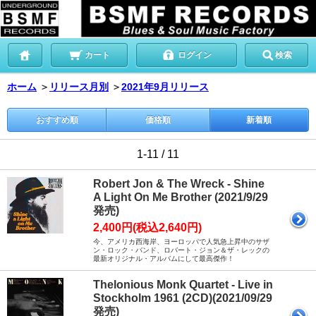
カート
ログイン
検索
ホーム
＞
リリース月別
＞
2021年9月リリース
おすすめ順
価格順
新着順
1-11 / 11
Robert Jon & The Wreck - Shine
A Light On Me Brother (2021/9/29
発売)
2,400円(税込2,640円)
今、アメリカ西海岸、ヨーロッパで人気急上昇中のサザ
ン・ロック・バンド、ロバート・ジョン＆ザ・レックの
最新オリジナル・アルバムにして最高傑作！
Thelonious Monk Quartet - Live in
Stockholm 1961 (2CD)(2021/09/29
発売)