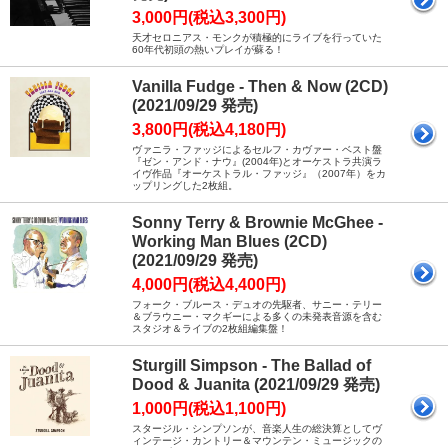
3,000円(税込3,300円)
天才セロニアス・モンクが積極的にライブを行っていた
60年代初頭の熱いプレイが蘇る！
Vanilla Fudge - Then & Now (2CD)
(2021/09/29 発売)
3,800円(税込4,180円)
ヴァニラ・ファッジによるセルフ・カヴァー・ベスト盤
『ゼン・アンド・ナウ』(2004年)とオーケストラ共演ラ
イヴ作品『オーケストラル・ファッジ』（2007年）をカ
ップリングした2枚組。
Sonny Terry & Brownie McGhee -
Working Man Blues (2CD)
(2021/09/29 発売)
4,000円(税込4,400円)
フォーク・ブルース・デュオの先駆者、サニー・テリー
＆ブラウニー・マクギーによる多くの未発表音源を含む
スタジオ＆ライブの2枚組編集盤！
Sturgill Simpson - The Ballad of
Dood & Juanita (2021/09/29 発売)
1,000円(税込1,100円)
スタージル・シンプソンが、音楽人生の総決算としてヴ
ィンテージ・カントリー＆マウンテン・ミュージックの