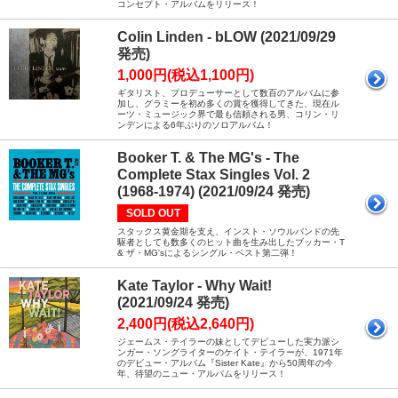
コンセプト・アルバムをリリース！
Colin Linden - bLOW (2021/09/29
発売)
1,000円(税込1,100円)
ギタリスト、プロデューサーとして数百のアルバムに参
加し、グラミーを初め多くの賞を獲得してきた、現在ル
ーツ・ミュージック界で最も信頼される男、コリン・リ
ンデンによる6年ぶりのソロアルバム！
Booker T. & The MG's - The
Complete Stax Singles Vol. 2
(1968-1974) (2021/09/24 発売)
SOLD OUT
スタックス黄金期を支え、インスト・ソウルバンドの先
駆者としても数多くのヒット曲を生み出したブッカー・T
& ザ・MG'sによるシングル・ベスト第二弾！
Kate Taylor - Why Wait!
(2021/09/24 発売)
2,400円(税込2,640円)
ジェームス・テイラーの妹としてデビューした実力派シ
ンガー・ソングライターのケイト・テイラーが、1971年
のデビュー・アルバム『Sister Kate』から50周年の今
年、待望のニュー・アルバムをリリース！