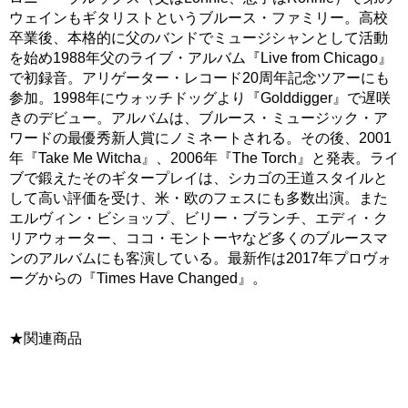
ウェインもギタリストというブルース・ファミリー。高校
卒業後、本格的に父のバンドでミュージシャンとして活動
を始め1988年父のライブ・アルバム『Live from Chicago』
で初録音。アリゲーター・レコード20周年記念ツアーにも
参加。1998年にウォッチドッグより『Golddigger』で遅咲
きのデビュー。アルバムは、ブルース・ミュージック・ア
ワードの最優秀新人賞にノミネートされる。その後、2001
年『Take Me Witcha』、2006年『The Torch』と発表。ライ
ブで鍛えたそのギタープレイは、シカゴの王道スタイルと
して高い評価を受け、米・欧のフェスにも多数出演。また
エルヴィン・ビショップ、ビリー・ブランチ、エディ・ク
リアウォーター、ココ・モントーヤなど多くのブルースマ
ンのアルバムにも客演している。最新作は2017年プロヴォ
ーグからの『Times Have Changed』。
★関連商品