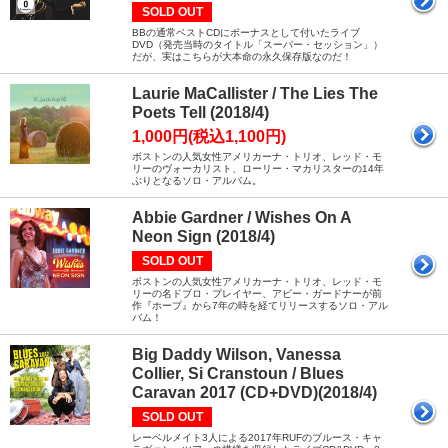
SOLD OUT
BBの通常ベストCDにボーナスとして付いたライブ
DVD（発売当時のタイトル「スーパー・セッション」）
だが、実はこちらが大本命の永久保存版なのだ！
Laurie MaCallister / The Lies The
Poets Tell (2018/4)
1,000円(税込1,100円)
ボストンの人気女性アメリカーナ・トリオ、レッド・モ
リーのヴォーカリスト、ローリー・マカリスターの14年
ぶりとなるソロ・アルバム。
Abbie Gardner / Wishes On A
Neon Sign (2018/4)
SOLD OUT
ボストンの人気女性アメリカーナ・トリオ、レッド・モ
リーの名ドブロ・プレイヤー、アビー・ガードナーが前
作『ホープ』から7年の時を経てリリースするソロ・アル
バム！
Big Daddy Wilson, Vanessa
Collier, Si Cranstoun / Blues
Caravan 2017 (CD+DVD)(2018/4)
SOLD OUT
レーベルメイト3人による2017年RUFのブルース・キャ