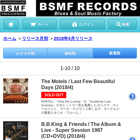
カート
ログイン
検索
ホーム
＞
リリース月別
＞
2018年4月リリース
おすすめ順
価格順
新着順
1-10 / 10
The Motels / Last Few Beautiful
Days (2018/4)
SOLD OUT
80年代に「Only the Lonely」や「Suddenly Last
Summer」の大ヒットで一世を風靡したカリスマ・ヴォ
ーカリスト、マーサ・デイヴィス率いるザ・モーテルズ
の最新スタジオ・アルバム！
B.B.King & Friends / The Album &
Live - Super Session 1987
(CD+DVD) (2018/4)