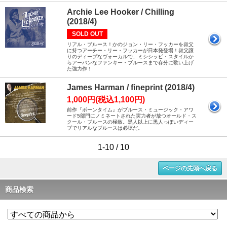
Archie Lee Hooker / Chilling
(2018/4)
SOLD OUT
リアル・ブルース！かのジョン・リー・フッカーを叔父
に持つアーチー・リー・フッカーが日本発登場！叔父譲
りのディープなヴォーカルで、ミシシッピ・スタイルか
らアーバンなファンキー・ブルースまで存分に歌い上げ
た強力作！
James Harman / fineprint (2018/4)
1,000円(税込1,100円)
前作『ボーンタイム』がブルース・ミュージック・アワ
ード5部門にノミネートされた実力者が放つオールド・ス
クール・ブルースの極致。黒人以上に黒人っぽいディー
プでリアルなブルースは必聴だ。
1-10 / 10
ページの先頭へ戻る
商品検索