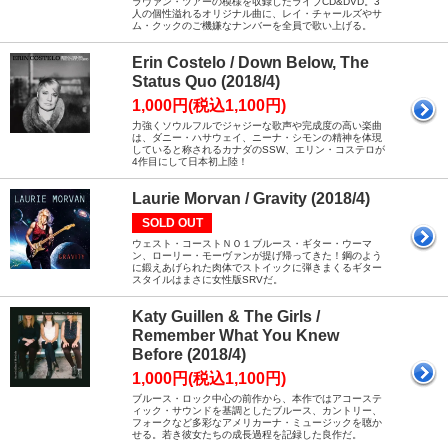
ラヴァン・ツアーの模様を収録したライブCD&DVD。3
人の個性溢れるオリジナル曲に、レイ・チャールズやサ
ム・クックのご機嫌なナンバーを全員で歌い上げる。
Erin Costelo / Down Below, The
Status Quo (2018/4)
1,000円(税込1,100円)
力強くソウルフルでジャジーな歌声や完成度の高い楽曲
は、ダニー・ハサウェイ、ニーナ・シモンの精神を体現
していると称されるカナダのSSW、エリン・コステロが
4作目にして日本初上陸！
Laurie Morvan / Gravity (2018/4)
SOLD OUT
ウェスト・コーストＮＯ１ブルース・ギター・ウーマ
ン、ローリー・モーヴァンが提げ帰ってきた！鋼のよう
に鍛えあげられた肉体でストイックに弾きまくるギター
スタイルはまさに女性版SRVだ。
Katy Guillen & The Girls /
Remember What You Knew
Before (2018/4)
1,000円(税込1,100円)
ブルース・ロック中心の前作から、本作ではアコーステ
ィック・サウンドを基調としたブルース、カントリー、
フォークなど多彩なアメリカーナ・ミュージックを聴か
せる。若き彼女たちの成長過程を記録した良作だ。