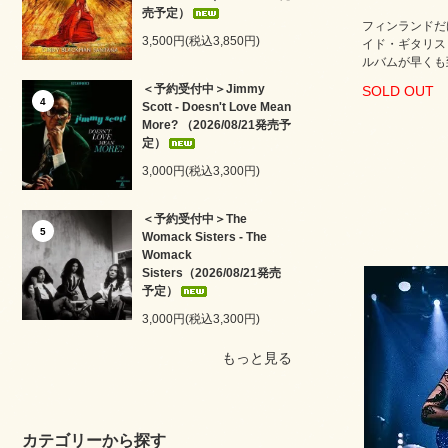
売予定）
フィンランドだ
3,500円(税込3,850円)
イド・ギタリス
ルバムが早くも
＜予約受付中＞Jimmy
SOLD OUT
4
Scott - Doesn't Love Mean
More? （2026/08/21発売予
定）
3,000円(税込3,300円)
＜予約受付中＞The
5
Womack Sisters - The
Womack
Sisters（2026/08/21発売
予定）
3,000円(税込3,300円)
もっと見る
カテゴリーから探す