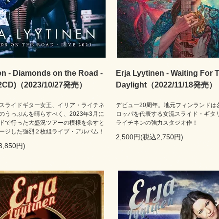
en - Diamonds on the Road -
Erja Lyytinen - Waiting For 
 (2CD)（2023/10/27発売）
Daylight（2022/11/18発売）
スライドギター女王、イリア・ライチネ
デビュー20周年。地元フィンランドは
のうっぷんを晴らすべく、2023年3月に
ロッパを代表する女流スライド・ギタ
ドで行った大盛況ツアーの模様を余すと
ライチネンの強力スタジオ作！
ージした強烈２枚組ライブ・アルバム！
2,500円(税込2,750円)
3,850円)