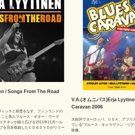
nen / Songs From The Road
V.A.(オムニバス)Erja Lyytinen
Caravan 2006
ヴィッチと双璧をなす、フィンランドの
トこと美人ブルース・ギター・ウーマ
大好評でヨーロッパ、ＵＳＡ、アフリ
イチネンが繰り広げる2011年11月ヘル
ている“ブルース・キャラヴァン・ツア
ブを完全収録したＣＤ＆ＤＶＤがリリー
映像。