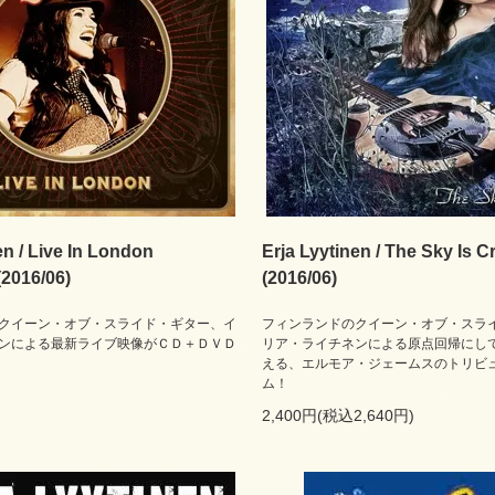
en / Live In London
Erja Lyytinen / The Sky Is C
2016/06)
(2016/06)
クイーン・オブ・スライド・ギター、イ
フィンランドのクイーン・オブ・スラ
ンによる最新ライブ映像がＣＤ＋ＤＶＤ
リア・ライチネンによる原点回帰にし
える、エルモア・ジェームスのトリビ
ム！
2,400円(税込2,640円)