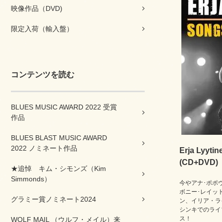
映像作品（DVD)
限定入荷（輸入盤）
コンテンツを読む
BLUES MUSIC AWARD 2022 受賞
作品
BLUES BLAST MUSIC AWARD
2022 ノミネート作品
Erja Lyyti
(CD+DVD)
★追悼 キム・シモンズ（Kim
Simmonds）
今やアナ･ポポ
ボニー･レイッ
グラミー賞ノミネート2024
ン、イリア・ラ
シンキでのライ
ス！
WOLF MAIL （ウルフ・メイル）来