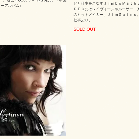
ー。過去３枚のアルバムを発売。（本盤
どと仕事をこなすＪｉｍｂｏＭａｔｈ
ューアルバム）
ＲＥＣにはレイヴォーンやルーサー・
のヒットメイカー、ＪｉｍＧａｉｎｓ
仕事ぶり。
SOLD OUT