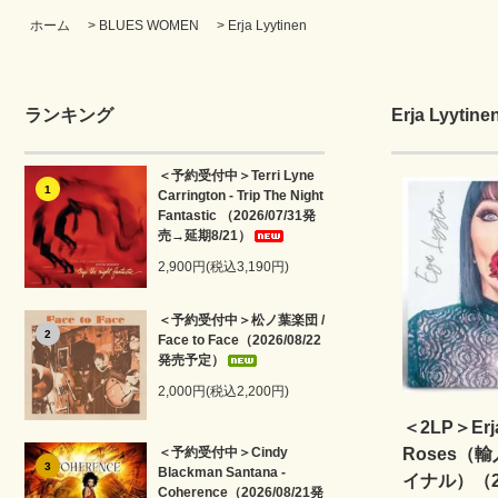
ホーム
>
BLUES WOMEN
>
Erja Lyytinen
ランキング
Erja Lyytine
＜予約受付中＞Terri Lyne
1
Carrington - Trip The Night
Fantastic （2026/07/31発
売→延期8/21）
2,900円(税込3,190円)
＜予約受付中＞松ノ葉楽団 /
2
Face to Face（2026/08/22
発売予定）
2,000円(税込2,200円)
＜2LP＞Erja 
＜予約受付中＞Cindy
Roses
3
Blackman Santana -
イナル）（20
Coherence（2026/08/21発