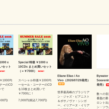
1000 x
Special 特価 ￥1000 x
買いセット
10CDs まとめ買いセット
（＝￥7000）
Eliane Elias / Ao
Bywater 
1000均
スペシャル特価￥1000均
Vivo（2026/07/29発売）
Souveni
ナーのCD
一セール・コーナーのCD
発売）
いで
を10枚まとめ買いで
世界最高峰のブラジリア
￥7000に！
数々の音
ン・ジャズ・ピアニスト
番脂の乗
400円)
7,000円(税込7,700円)
＆ボサノヴァ・シンガ
ロント出
ー、イリアーヌ・イリア
ン・ソウ