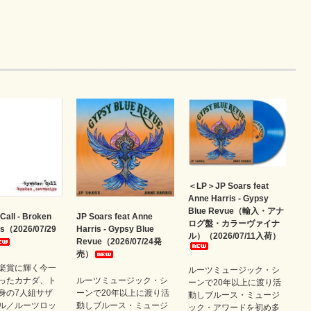
＜LP＞JP Soars feat
Anne Harris - Gypsy
Blue Revue（輸入・アナ
Call - Broken
JP Soars feat Anne
ログ盤・カラーヴァイナ
rs（2026/07/29
Harris - Gypsy Blue
ル）（2026/07/11入荷）
Revue（2026/07/24発
売）
楽賞に輝く今一
ルーツミュージック・シ
ったカナダ、ト
ルーツミュージック・シ
ーンで20年以上に渡り活
身の7人組サザ
ーンで20年以上に渡り活
動しブルース・ミュージ
ル／ルーツロッ
動しブルース・ミュージ
ック・アワードを初め多