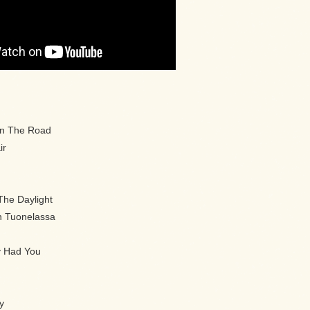
On The Road
ir
The Daylight
n Tuonelassa
y Had You
y