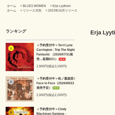
ホーム
>
BLUES WOMEN
>
Erja Lyytinen
ホーム
>
リリース月別
>
2023年10月リリース
ランキング
Erja Lyy
＜予約受付中＞Terri Lyne
1
Carrington - Trip The Night
Fantastic （2026/07/31発
売→延期8/21）
2,900円(税込3,190円)
＜予約受付中＞松ノ葉楽団 /
2
Face to Face（2026/08/22
発売予定）
2,000円(税込2,200円)
＜予約受付中＞Cindy
3
Blackman Santana -