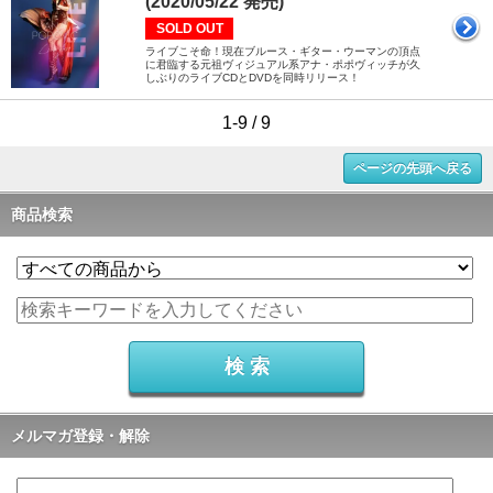
(2020/05/22 発売)
SOLD OUT
ライブこそ命！現在ブルース・ギター・ウーマンの頂点
に君臨する元祖ヴィジュアル系アナ・ポポヴィッチが久
しぶりのライブCDとDVDを同時リリース！
1-9 / 9
ページの先頭へ戻る
商品検索
メルマガ登録・解除