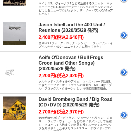
マイナス5、ヴィーナス3などで活躍するスコット・マッ
コーイーとR.E.M.のピーター・バックのゴールデンコン
ビによるニュープロジェクト、ザ・ノー・ワンズの1stア
ルバム！
Jason Isbell and the 400 Unit /
Reunions (2020/05/29 発売)
2,400円(税込2,640円)
全米NO.1フォーク・ロック・シンガー、ジェイソン・イ
ズベルがザ・400・ユニットと共に帰ってきた！
Aoife O'Donovan / Bull Frogs
Croon (and Other Songs)
(2020/05/29 発売)
2,200円(税込2,420円)
クルキッド・スティルやアイム・ウィズ・ハーで活躍し
てきたイーファ・オドノヴァンの最新作。M1～3は「ブ
ル・フロッグス・クルーン」という弦楽四重奏組曲。
David Bromberg Band / Big Road
(CD+DVD) (2020/05/29 発売)
2,700円(税込2,970円)
60年代からボブ・ディラン、ジョージ・ハリソン、ジェ
リー・ジェフ・ウォーカーなどのサイドメンとして活躍
し、ソロとしても数多くの名盤を残すルーツミュージッ
クを知り尽くしたギタリスト&ＳＳＷ、デヴィド・ブロ