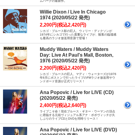
ムバーグの最新作。
Willie Dixon / Live In Chicago
1974 (2020/05/22 発売)
2,200円(税込2,420円)
シカゴ・ブルース影の巨人、ウィリー・ディクソンが
1974年にシカゴで行った貴重なライブが、観客の臨場感
も最高のラジオ放送用音源で登場！
Muddy Waters / Muddy Waters
Day: Live At Paul's Mall, Boston,
1976 (2020/05/22 発売)
2,200円(税込2,420円)
シカゴ・ブルースの巨人、マディ・ウォーターズが1976
年6月にボストンで行ったライブのFMラジオ放送用サウ
ンドボード音源が正式リリース！
Ana Popovic / Live for LIVE (CD)
(2020/05/22 発売)
2,400円(税込2,640円)
ライブこそ命！現在ブルース・ギター・ウーマンの頂点
に君臨する元祖ヴィジュアル系アナ・ポポヴィッチが久
しぶりのライブCDとDVDを同時リリース！
Ana Popovic / Live for LIVE (DVD)