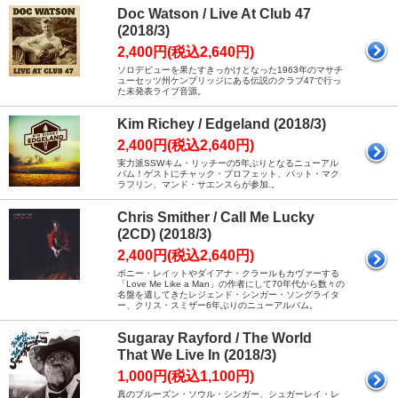
Doc Watson / Live At Club 47
(2018/3)
2,400円(税込2,640円)
ソロデビューを果たすきっかけとなった1963年のマサチ
ューセッツ州ケンブリッジにある伝説のクラブ47で行っ
た未発表ライブ音源。
Kim Richey / Edgeland (2018/3)
2,400円(税込2,640円)
実力派SSWキム・リッチーの5年ぶりとなるニューアル
バム！ゲストにチャック・プロフェット、パット・マク
ラフリン、マンド・サエンスらが参加.。
Chris Smither / Call Me Lucky
(2CD) (2018/3)
2,400円(税込2,640円)
ボニー・レイットやダイアナ・クラールもカヴァーする
「Love Me Like a Man」の作者にして70年代から数々の
名盤を遺してきたレジェンド・シンガー・ソングライタ
ー、クリス・スミザー6年ぶりのニューアルバム。
Sugaray Rayford / The World
That We Live In (2018/3)
1,000円(税込1,100円)
真のブルーズン・ソウル・シンガー、シュガーレイ・レ