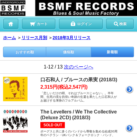
カート
ログイン
検索
ホーム
＞
リリース月別
＞
2018年3月リリース
おすすめ順
価格順
新着順
1-12 / 13
次のページへ
口石和人 / ブルースの果実 (2018/3)
2,315円(税込2,547円)
「悲しいだけの唄、それはブルースじゃない」。半年
間、生死の境を彷徨い奇跡の生還を果たした口石和人が
お届けする渾身のフルアルバム。
The Levellers / We The Collective
(Deluxe 2CD) (2018/3)
SOLD OUT
ポーグスと共に多くのバンドから尊敬を集める結成30周
年のベテラン・UKパンク＆フォークロック・バンド、