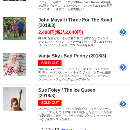
イフォードが放つ、イタリアBlind Faith Records移籍後
第1弾！ブルース・ミュージック・アワード2018の4部門
にノミネートされている強力盤だ！
John Mayall / Three For The Road
(2018/3)
2,400円(税込2,640円)
御年80を超えて、さらに精力的に活動するリヴィング・
レジェンド、ジョン・メイオールのライブ盤！2017年の
ワールドツアーからドイツでの名演を収録！
Vanja Sky / Bad Penny (2018/3)
SOLD OUT
2018年、バーナード・アリソン、マイク・ジトと共に
RUFレコーズのブルース・キャラヴァン・ツアーに抜擢
されたクロアチアの美人ブルース・ギター・ウーマン、
ヴァーニャ・スカイのデビューアルバム！
Sue Foley / The Ice Queen
(2018/3)
SOLD OUT
ブルース・ギター・ウーマンの草分け、スー・フォーリ
ーが、ソロとしては12年ぶり11枚目となるアルバムを引
っ提げ帰って来た！ビリー・ギボンズやジミー・ヴォー
ンなど豪華ゲストが参加。