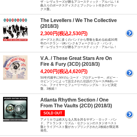
ザ・レヴェラーズが贈るアコースティック・アルバム！4
曲入りのボーナスディスクとブックレット付きのデラッ
クス盤。
The Levellers / We The Collective
(2018/3)
2,300円(税込2,530円)
ポーグスと共に多くのバンドから尊敬を集める結成30周
年のベテラン・UKパンク＆フォークロック・バンド、
ザ・レヴェラーズが贈るアコースティック・アルバム！
V.A. / These Great Stars Are On
Fire & Fury (3CD) (2018/3)
4,200円(税込4,620円)
50年代後半にNYのレコード・プロデューサー、ボビー・
ロビンソンによって設立された伝説のブルース/R&Bレー
ベル、ファイヤーとフューリーのシングル・コンピ決定
盤、3枚組！
Atlanta Rhythm Section / One
From The Vaults (2CD) (2018/3)
SOLD OUT
アメリカでは絶大なる人気を誇るサザン・ロック・バン
ド、アトランタ・リズム・セクションのスタジオベスト
盤とライブベスト盤がカップリングされた2枚組が限定再
発売。