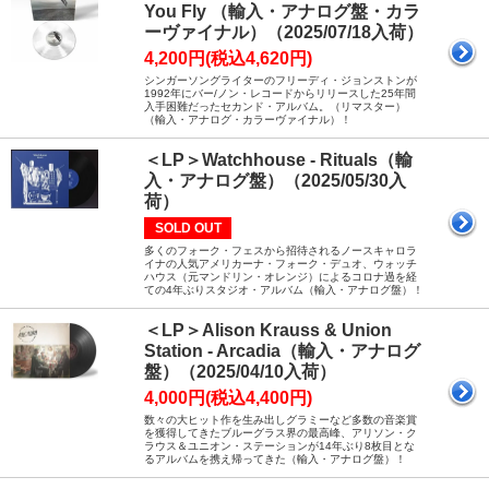
You Fly （輸入・アナログ盤・カラ
ーヴァイナル）（2025/07/18入荷）
4,200円(税込4,620円)
シンガーソングライターのフリーディ・ジョンストンが
1992年にバー/ノン・レコードからリリースした25年間
入手困難だったセカンド・アルバム。（リマスター）
（輸入・アナログ・カラーヴァイナル）！
＜LP＞Watchhouse - Rituals（輸
入・アナログ盤）（2025/05/30入
荷）
SOLD OUT
多くのフォーク・フェスから招待されるノースキャロラ
イナの人気アメリカーナ・フォーク・デュオ、ウォッチ
ハウス（元マンドリン・オレンジ）によるコロナ過を経
ての4年ぶりスタジオ・アルバム（輸入・アナログ盤）！
＜LP＞Alison Krauss & Union
Station - Arcadia（輸入・アナログ
盤）（2025/04/10入荷）
4,000円(税込4,400円)
数々の大ヒット作を生み出しグラミーなど多数の音楽賞
を獲得してきたブルーグラス界の最高峰、アリソン・ク
ラウス＆ユニオン・ステーションが14年ぶり8枚目とな
るアルバムを携え帰ってきた（輸入・アナログ盤）！