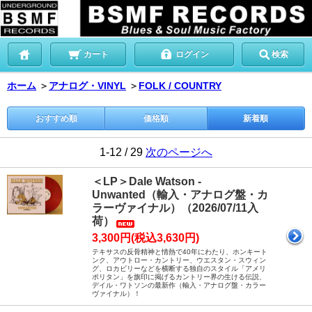
カート
ログイン
検索
ホーム
＞
アナログ・VINYL
＞
FOLK / COUNTRY
おすすめ順
価格順
新着順
1-12 / 29
次のページへ
＜LP＞Dale Watson -
Unwanted（輸入・アナログ盤・カ
ラーヴァイナル）（2026/07/11入
荷）
3,300円(税込3,630円)
テキサスの反骨精神と情熱で40年にわたり、ホンキート
ンク、アウトロー・カントリー、ウエスタン・スウィン
グ、ロカビリーなどを横断する独自のスタイル「アメリ
ポリタン」を旗印に掲げるカントリー界の生ける伝説、
デイル・ワトソンの最新作（輸入・アナログ盤・カラー
ヴァイナル）！