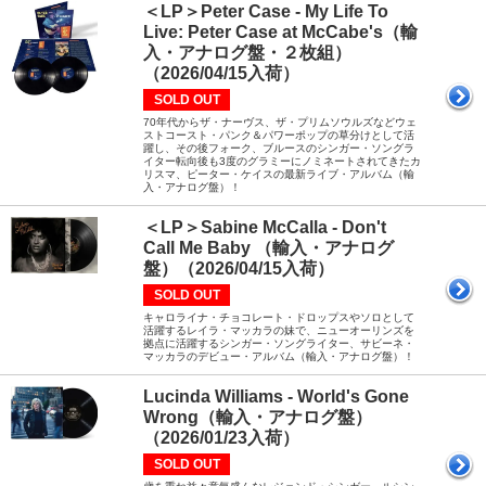
＜LP＞Peter Case - My Life To
Live: Peter Case at McCabe's（輸
入・アナログ盤・２枚組）
（2026/04/15入荷）
SOLD OUT
70年代からザ・ナーヴス、ザ・プリムソウルズなどウェ
ストコースト・パンク＆パワーポップの草分けとして活
躍し、その後フォーク、ブルースのシンガー・ソングラ
イター転向後も3度のグラミーにノミネートされてきたカ
リスマ、ピーター・ケイスの最新ライブ・アルバム（輸
入・アナログ盤）！
＜LP＞Sabine McCalla - Don't
Call Me Baby （輸入・アナログ
盤）（2026/04/15入荷）
SOLD OUT
キャロライナ・チョコレート・ドロップスやソロとして
活躍するレイラ・マッカラの妹で、ニューオーリンズを
拠点に活躍するシンガー・ソングライター、サビーネ・
マッカラのデビュー・アルバム（輸入・アナログ盤）！
Lucinda Williams - World's Gone
Wrong（輸入・アナログ盤）
（2026/01/23入荷）
SOLD OUT