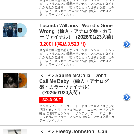
歳を重ね益々意気盛んなレジェンド・シンガー、ルシン
ダ・ウィリアムスの最新オリジナル・アルバム！タイト
ルからわかる通り、「狂ってしまった世界」を憂いた今
まで以上にメッセージ性の強い作品（輸入・アナログ
盤・カラーヴァイナル）。
Lucinda Williams - World's Gone
Wrong（輸入・アナログ盤・カラ
ーヴァイナル）（2026/01/23入荷）
3,200円(税込3,520円)
歳を重ね益々意気盛んなレジェンド・シンガー、ルシン
ダ・ウィリアムスの最新オリジナル・アルバム！タイト
ルからわかる通り、「狂ってしまった世界」を憂いた今
まで以上にメッセージ性の強い作品（輸入・アナログ
盤・カラーヴァイナル）。
＜LP＞Sabine McCalla - Don't
Call Me Baby （輸入・アナログ
盤・カラーヴァイナル）
（2026/01/20入荷）
SOLD OUT
キャロライナ・チョコレート・ドロップスやソロとして
活躍するレイラ・マッカラの妹で、ニューオーリンズを
拠点に活躍するシンガー・ソングライター、サビーネ・
マッカラのデビュー・アルバム（輸入・アナログ盤・カ
ラーヴァイナル）！
＜LP＞Freedy Johnston - Can