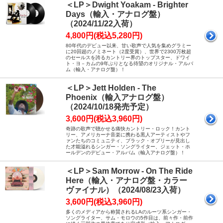
＜LP＞Dwight Yoakam - Brighter
Days（輸入・アナログ盤）
（2024/11/22入荷）
4,800円(税込5,280円)
80年代のデビュー以来、甘い歌声で人気を集めグラミー
に20回超のノミネート（2度受賞）、世界で2300万枚超
のセールスを誇るカントリー界のトップスター、ドワイ
ト・ヨ－カムの9年ぶりとなる待望のオリジナル・アルバ
ム（輸入・アナログ盤）！
＜LP＞Jett Holden - The
Phoenix（輸入アナログ盤）
（2024/10/18発売予定）
3,600円(税込3,960円)
奇跡の歌声で聴かせる痛快カントリー・ロック！カント
リー、アメリカーナ音楽に携わる黒人アーティストやフ
ァンたちのコミュニティ、ブラック・オプリーが見出し
た才能溢れるシンガー・ソングライター、ジェット・ホ
ールデンのデビュー・アルバム（輸入アナログ盤）！
＜LP＞Sam Morrow - On The Ride
Here（輸入・アナログ盤・カラー
ヴァイナル）（2024/08/23入荷）
3,600円(税込3,960円)
多くのメディアから称賛されるLAのルーツ系シンガー・
ソングライター、サム・モロウの5作目は、前々作・前作