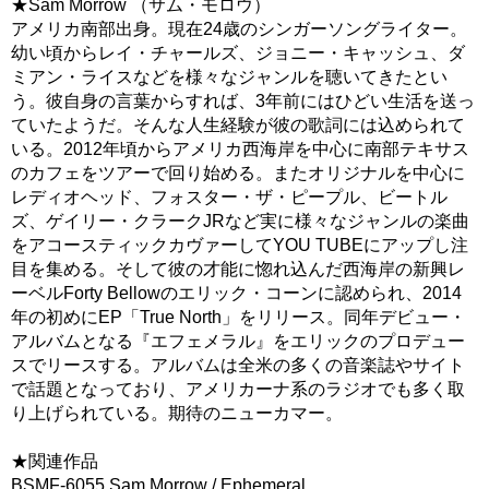
★Sam Morrow （サム・モロウ）
アメリカ南部出身。現在24歳のシンガーソングライター。
幼い頃からレイ・チャールズ、ジョニー・キャッシュ、ダ
ミアン・ライスなどを様々なジャンルを聴いてきたとい
う。彼自身の言葉からすれば、3年前にはひどい生活を送っ
ていたようだ。そんな人生経験が彼の歌詞には込められて
いる。2012年頃からアメリカ西海岸を中心に南部テキサス
のカフェをツアーで回り始める。またオリジナルを中心に
レディオヘッド、フォスター・ザ・ピープル、ビートル
ズ、ゲイリー・クラークJRなど実に様々なジャンルの楽曲
をアコースティックカヴァーしてYOU TUBEにアップし注
目を集める。そして彼の才能に惚れ込んだ西海岸の新興レ
ーベルForty Bellowのエリック・コーンに認められ、2014
年の初めにEP「True North」をリリース。同年デビュー・
アルバムとなる『エフェメラル』をエリックのプロデュー
スでリースする。アルバムは全米の多くの音楽誌やサイト
で話題となっており、アメリカーナ系のラジオでも多く取
り上げられている。期待のニューカマー。
★関連作品
BSMF-6055 Sam Morrow / Ephemeral