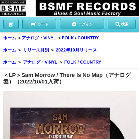
カート
ログイン
検索
ホーム
＞
アナログ・VINYL
＞
FOLK / COUNTRY
ホーム
＞
リリース月別
＞
2022年10月リリース
ホーム
＞
アナログ・VINYL
＞
FOLK / COUNTRY
＜LP＞Sam Morrow / There Is No Map（アナログ
盤）（2022/10/01入荷）