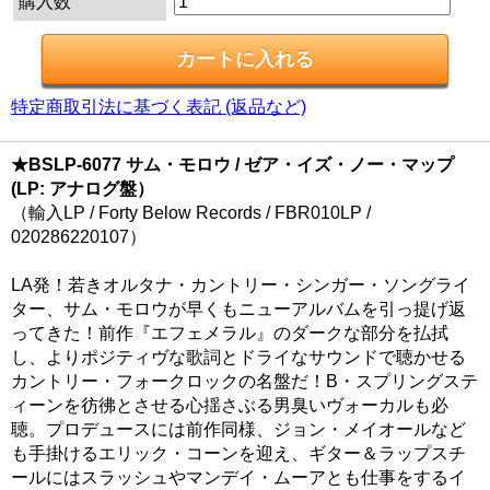
購入数
特定商取引法に基づく表記 (返品など)
★BSLP-6077 サム・モロウ / ゼア・イズ・ノー・マップ
(LP: アナログ盤）
（輸入LP / Forty Below Records / FBR010LP /
020286220107）
LA発！若きオルタナ・カントリー・シンガー・ソングライ
ター、サム・モロウが早くもニューアルバムを引っ提げ返
ってきた！前作『エフェメラル』のダークな部分を払拭
し、よりポジティヴな歌詞とドライなサウンドで聴かせる
カントリー・フォークロックの名盤だ！B・スプリングステ
ィーンを彷彿とさせる心揺さぶる男臭いヴォーカルも必
聴。プロデュースには前作同様、ジョン・メイオールなど
も手掛けるエリック・コーンを迎え、ギター＆ラップスチ
ールにはスラッシュやマンデイ・ムーアとも仕事をするイ