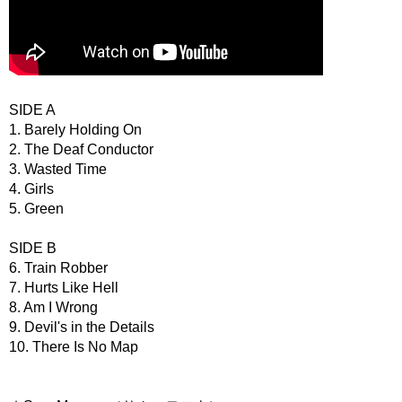
SIDE A
1. Barely Holding On
2. The Deaf Conductor
3. Wasted Time
4. Girls
5. Green
SIDE B
6. Train Robber
7. Hurts Like Hell
8. Am I Wrong
9. Devil's in the Details
10. There Is No Map