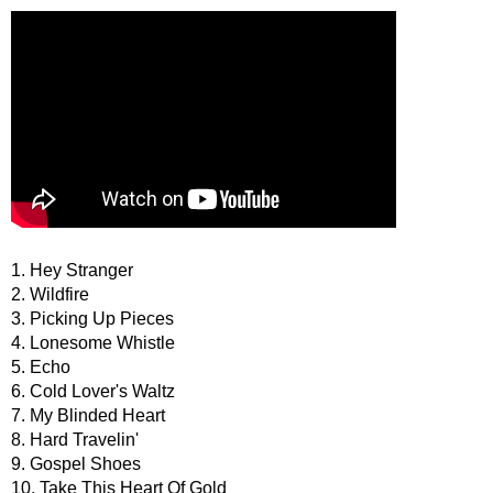
1. Hey Stranger
2. Wildfire
3. Picking Up Pieces
4. Lonesome Whistle
5. Echo
6. Cold Lover's Waltz
7. My Blinded Heart
8. Hard Travelin'
9. Gospel Shoes
10. Take This Heart Of Gold