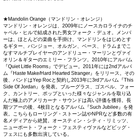
★Mandolin Orange（マンドリン・オレンジ）
マンドリン・オレンジは、2009年にノースカロライナのチ
ャペル・ヒルで結成された男女フォーク・デュオ。メンバ
ーは、ほとんどの楽曲を手掛け、マンドリンをはじめとす
るギター、バンジョー、オルガン、ベース、ドラムまでこ
なすマルチプレイヤーのアンドリュー・マーリンとヴァイ
オリン＆ギターのエミリー・フランツ。2010年にアルバム
『Quiet Little Rooms』でデビュー。2011年には2ndアルバ
ム『Haste Make/Hard Hearted Stranger』をリリース。その
後、バンドはYep Rocと契約し2013年に3rdアルバム『This
Side Of Jordan』を発表。ブルーグラス、ゴスペル、フォー
ク、カントリー、ポップといった様々なジャンルを取り込
んだ極上のアメリカーナ・サウンドは高い評価を獲得。長
期ツアーの後、4枚目となるアルバム『Such Jubilee』を発
表。こちらもローリング・ストーン誌やNPRなど多数の有
名メディアから絶賛。オースティン・シティ・リミッツ、
ニューポート・フォーク・フェスティヴァルなどビッグ・
フェスにも多数出演している。