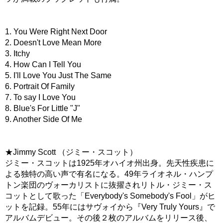
1. You Were Right Next Door
2. Doesn't Love Mean More
3. Itchy
4. How Can I Tell You
5. I'll Love You Just The Same
6. Portrait Of Family
7. To say I Love You
8. Blue's For Little "J"
9. Another Side Of Me
★Jimmy Scott （ジミー・スコット）
ジミー・スコットは1925年オハイオ州出身。先天性疾患に
よる独特の高い声で有名になる。49年ライオネル・ハンプ
トン楽団のヴォーカリストに抜擢されリトル・ジミー・ス
コットとして歌った「Everybody's Somebody's Fool」がヒ
ットを記録。55年にはサヴォイから『Very Truly Yours』で
アルバムデビュー。その後２枚のアルバムをリリース後、