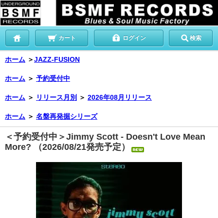
カート
ログイン
検索
ホーム
＞
JAZZ-FUSION
ホーム
＞
予約受付中
ホーム
＞
リリース月別
＞
2026年08月リリース
ホーム
＞
名盤再発掘シリーズ
＜予約受付中＞Jimmy Scott - Doesn't Love Mean
More? （2026/08/21発売予定）