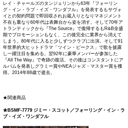
レイ・チャールズのタンジェリンから63年『フォーリン
グ・イン・ラブ・イズ・ワンダフル』を発表するもサヴォ
イとの契約問題で即回収されお蔵入りとなりマネジメント
不在も重なり60年代は表舞台から姿を消す。そして70年ア
トランティックから『The Source』で復帰するもR&B全盛
期でプロモーションもなく、この後完全に業界から消えて
しまう。80年代に入ると少しずつクラブに出演。そして91
年世界的大ヒットドラマ「ツイン・ピークス」で歌を披露
し一躍注目を集める。翌92年に豪華メンバーが参加した
『All The Way』で奇跡の復活。その後はコンスタントにア
ルバムを発表しグラミー賞やNEAジャズ・マスター賞を獲
得。2014年88歳で逝去。
★関連商品
★BSMF-7779 ジミー・スコット／フォーリング・イン・ラ
ブ・イズ・ワンダフル