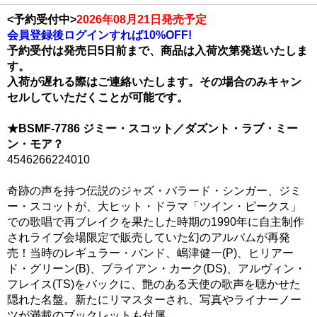
<予約受付中>
2026年08月21日発売予定
会員登録後ログインすれば10%OFF!
予約受付は発売日5日前まで、商品は入荷次第発送いたしま
す。
入荷が遅れる際はご連絡いたします。その場合のみキャン
セルしていただくことが可能です。
★BSMF-7786 ジミー・スコット／ダズント・ラブ・ミー
ン・モア？
4546266224010
奇跡の声を持つ伝説のジャズ・バラード・シンガー、ジミ
ー・スコットが、大ヒット・ドラマ「ツイン・ピークス」
での歌唱で再ブレイクを果たした時期の1990年に自主制作
されライブ会場限定で販売していた幻のアルバムが再発
売！当時のレギュラー・バンド、嶋津健一(P)、ヒリアー
ド・グリーン(B)、ブライアン・カーク(DS)、アルヴィン・
フレイス(TS)をバックに、艶のある天使の歌声を聴かせた
隠れた名盤。新たにリマスターされ、写真やライナーノー
ツが満載のブックレットも付属。