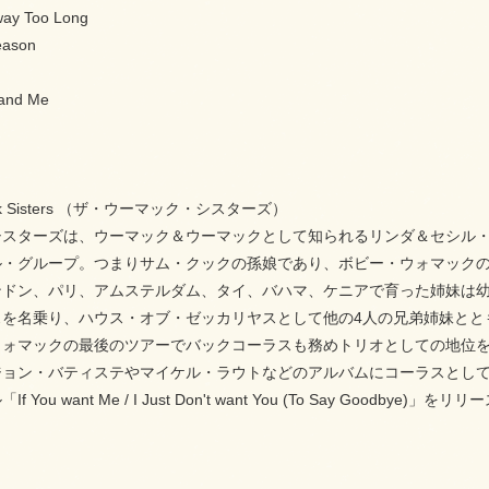
way Too Long
eason
 and Me
ck Sisters （ザ・ウーマック・シスターズ）
シスターズは、ウーマック＆ウーマックとして知られるリンダ＆セシル・
カル・グループ。つまりサム・クックの孫娘であり、ボビー・ウォマック
ドン、パリ、アムステルダム、タイ、バハマ、ケニアで育った姉妹は幼
スを名乗り、ハウス・オブ・ゼッカリヤスとして他の4人の兄弟姉妹とと
ォマックの最後のツアーでバックコーラスも務めトリオとしての地位を確立
ョン・バティステやマイケル・ラウトなどのアルバムにコーラスとして客
You want Me / I Just Don't want You (To Say Goodbye)」を