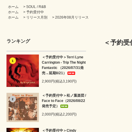
ホーム
>
SOUL / R&B
ホーム
>
予約受付中
ホーム
>
リリース月別
>
2026年08月リリース
ランキング
＜予約受付中＞
＜予約受付中＞Terri Lyne
1
Carrington - Trip The Night
Fantastic （2026/07/31発
売→延期8/21）
2,900円(税込3,190円)
＜予約受付中＞松ノ葉楽団 /
2
Face to Face（2026/08/22
発売予定）
2,000円(税込2,200円)
＜予約受付中＞Cindy