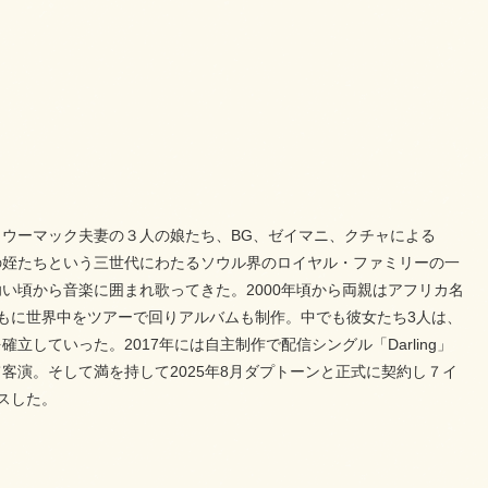
ウーマック夫妻の３人の娘たち、BG、ゼイマニ、クチャによる
の姪たちという三世代にわたるソウル界のロイヤル・ファミリーの一
い頃から音楽に囲まれ歌ってきた。2000年頃から両親はアフリカ名
もに世界中をツアーで回りアルバムも制作。中でも彼女たち3人は、
していった。2017年には自主制作で配信シングル「Darling」
演。そして満を持して2025年8月ダプトーンと正式に契約し７イ
リリースした。