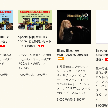
1000 x
Special 特価 ￥1000 x
買いセット
10CDs まとめ買いセット
（＝￥7000）
Eliane Elias / Ao
Bywater 
1000均
スペシャル特価￥1000均
Vivo（2026/07/29発売）
Souveni
ナーのCD
一セール・コーナーのCD
発売）
いで
を10枚まとめ買いで
世界最高峰のブラジリア
￥7000に！
数々の音
ン・ジャズ・ピアニスト
番脂の乗
400円)
7,000円(税込7,700円)
＆ボサノヴァ・シンガ
ロント出
ー、イリアーヌ・イリア
ン・ソウ
スの2024年サンフランシ
ク・バン
スコ、SFJAZZセンターで
ター・コ
のライブ・アルバム！
なるスタ
ム！
3,000円(税込3,300円)
3,000円