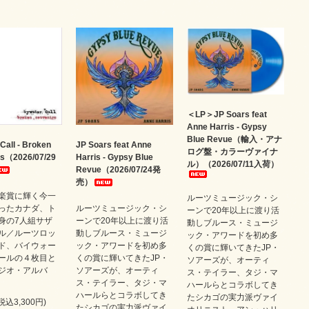
＜LP＞JP Soars feat
Anne Harris - Gypsy
Blue Revue（輸入・アナ
Call - Broken
JP Soars feat Anne
ログ盤・カラーヴァイナ
rs（2026/07/29
Harris - Gypsy Blue
ル）（2026/07/11入荷）
Revue（2026/07/24発
売）
楽賞に輝く今一
ルーツミュージック・シ
ったカナダ、ト
ルーツミュージック・シ
ーンで20年以上に渡り活
身の7人組サザ
ーンで20年以上に渡り活
動しブルース・ミュージ
ル／ルーツロッ
動しブルース・ミュージ
ック・アワードを初め多
ド、バイウォー
ック・アワードを初め多
くの賞に輝いてきたJP・
ールの４枚目と
くの賞に輝いてきたJP・
ソアーズが、オーティ
ジオ・アルバ
ソアーズが、オーティ
ス・テイラー、タジ・マ
ス・テイラー、タジ・マ
ハールらとコラボしてき
ハールらとコラボしてき
たシカゴの実力派ヴァイ
(税込3,300円)
たシカゴの実力派ヴァイ