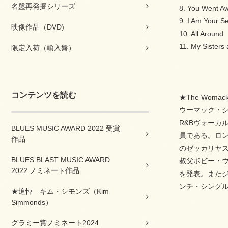
名盤再発掘シリーズ
8. You Went A
9. I Am Your S
映像作品（DVD)
10. All Around
11. My Sisters
限定入荷（輸入盤）
コンテンツを読む
★The Woma
ウーマック・
R&Bヴォー
BLUES MUSIC AWARD 2022 受賞
員である。ロン
作品
のゼッカリヤ
BLUES BLAST MUSIC AWARD
叔父ボビー・ウ
2022 ノミネート作品
を発表。またジ
ンチ・シングル「If 
★追悼 キム・シモンズ（Kim
Simmonds）
グラミー賞ノミネート2024