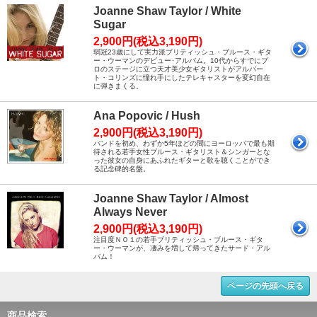
Joanne Shaw Taylor / White
Sugar
2,900円(税込3,190円)
弱冠23歳にして実力派ブリティッシュ・ブルース・ギタ
ー・ウーマンのデビュー･アルバム。10代からすでにプ
ロのステージに立つ天才美少女ギタリストがアルバー
ト・コリンズに憧れ手にしたテレキャスターを変幻自在
に弾きまくる。
Ana Popovic / Hush
2,900円(税込3,190円)
バンドを初め、わずか5年ほどの間にヨーロッパで最も期
待される若手女性ブルース・ギタリスト＆シンガーとな
った彼女の自身にあふれたギターと歌を聴くことができ
る記念碑的名盤。
Joanne Shaw Taylor / Almost
Always Never
2,900円(税込3,190円)
注目度ＮＯ１の若手ブリティッシュ・ブルース・ギタ
ー・ウーマンが、凄みを増して帰ってきたサード・アル
バム！
ページの先頭へ戻る
商品検索