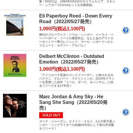
集！DISC1は、1990年3月4日のカリフォルニア、ロキシ
ー・シアターでの2ndセットを全曲収録。
Eli Paperboy Reed - Down Every
Road（2022/05/27発売）
1,000円(税込1,100円)
稀代のブルーアイド・ソウル・シンガー、イーライ・ペ
ーパーボーイ・リードの最新作は、なんとあのアウトロ
ーカントリー界のレジェンド、マール・ハガードへのト
リビュート・カヴァー・アルバム！
Delbert McClinton - Outdated
Emotion（2022/05/27発売）
1,000円(税込1,100円)
「アメリカーナ音楽のゴッドファーザー」と称される大
ベテラン、デルバート・マクリントンが、2020年グラミ
ーを受賞した前作『トール、ダーク、＆ハンサム』に続
きリリースする27作目！
Marc Jordan & Amy Sky - He
Sang She Sang（2022/05/20発
売）
SOLD OUT
マーク・ジョーダン、エイミー・スカイ、2人の実力派シ
ンガー・ソングライターが結婚34年目にして初の共演盤
をリリース！