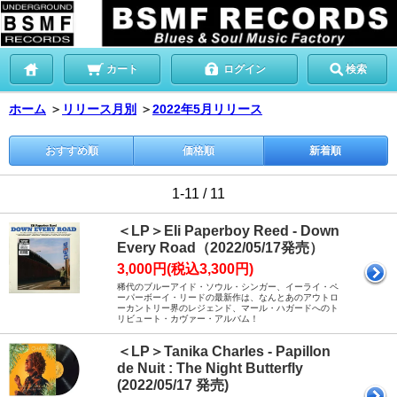
カート
ログイン
検索
ホーム
＞
リリース月別
＞
2022年5月リリース
おすすめ順
価格順
新着順
1-11 / 11
＜LP＞Eli Paperboy Reed - Down
Every Road（2022/05/17発売）
3,000円(税込3,300円)
稀代のブルーアイド・ソウル・シンガー、イーライ・ペ
ーパーボーイ・リードの最新作は、なんとあのアウトロ
ーカントリー界のレジェンド、マール・ハガードへのト
リビュート・カヴァー・アルバム！
＜LP＞Tanika Charles - Papillon
de Nuit : The Night Butterfly
(2022/05/17 発売)