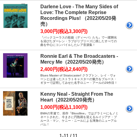
Darlene Love - The Many Sides of
Love: The Complete Reprise
Recordings Plus! （2022/05/20発
売）
3,000円(税込3,300円)
『バックコーラスの歌姫（ディーバ）たち』で一躍脚光
を浴びたダーレン・ラブがリプリーズに残したすべての
曲を中心にコンパイルしたレア音源集！
Ronnie Earl & The Broadcasters -
Mercy Me（2022/05/20発売）
2,400円(税込2,640円)
Blues Master of Stratocaster! クラプトン、レイ・ヴォ
ーンとは違ったストラトキャスターの魅力をブルース・
ギターで証明してみせた名手ロニー・アールの29作目！
Kenny Neal - Straight From The
Heart（2022/05/20発売）
1,000円(税込1,100円)
BMAの常連で、前作『Bloodline』ではグラミーにもノミ
ネートされた、今まさに円熟期を迎えるルイジアナ・ブ
ルース・マン、ケニー・ニールによる渾身のニューアル
バム！
1-11 / 11