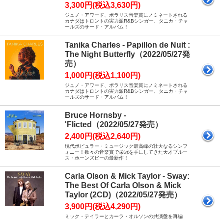
3,300円(税込3,630円)
ジュノ・アワード、ポラリス音楽賞にノミネートされる
カナダはトロントの実力派R&Bシンガー、タニカ・チャ
ールズのサード・アルバム！
Tanika Charles - Papillon de Nuit :
The Night Butterfly（2022/05/27発
売）
1,000円(税込1,100円)
ジュノ・アワード、ポラリス音楽賞にノミネートされる
カナダはトロントの実力派R&Bシンガー、タニカ・チャ
ールズのサード・アルバム！
Bruce Hornsby -
'Flicted（2022/05/27発売）
2,400円(税込2,640円)
現代ポピュラー・ミュージック最高峰の壮大なるシンフ
ォニー！数々の音楽賞で栄冠を手にしてきた天才ブルー
ス・ホーンズビーの最新作！
Carla Olson & Mick Taylor - Sway:
The Best Of Carla Olson & Mick
Taylor (2CD)（2022/05/27発売）
3,900円(税込4,290円)
ミック・テイラーとカーラ・オルソンの共演盤を再編