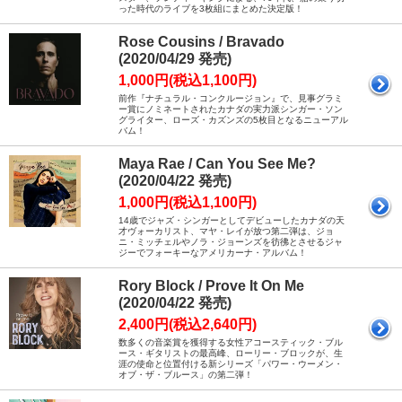
った時代のライブを3枚組にまとめた決定版！
Rose Cousins / Bravado
(2020/04/29 発売)
1,000円(税込1,100円)
前作『ナチュラル・コンクルージョン』で、見事グラミ
ー賞にノミネートされたカナダの実力派シンガー・ソン
グライター、ローズ・カズンズの5枚目となるニューアル
バム！
Maya Rae / Can You See Me?
(2020/04/22 発売)
1,000円(税込1,100円)
14歳でジャズ・シンガーとしてデビューしたカナダの天
才ヴォーカリスト、マヤ・レイが放つ第二弾は、ジョ
ニ・ミッチェルやノラ・ジョーンズを彷彿とさせるジャ
ジーでフォーキーなアメリカーナ・アルバム！
Rory Block / Prove It On Me
(2020/04/22 発売)
2,400円(税込2,640円)
数多くの音楽賞を獲得する女性アコースティック・ブル
ース・ギタリストの最高峰、ローリー・ブロックが、生
涯の使命と位置付ける新シリーズ「パワー・ウーメン・
オブ・ザ・ブルース」の第二弾！