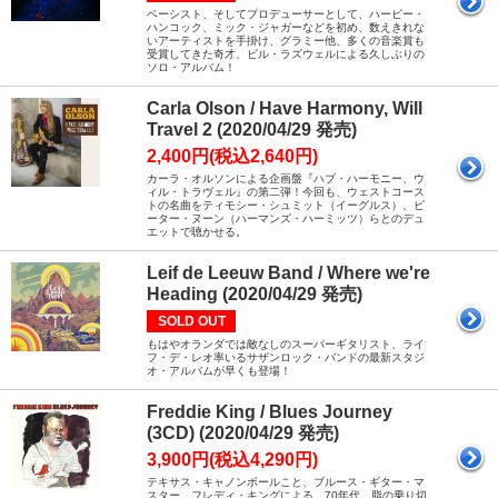
ベーシスト、そしてプロデューサーとして、ハービー・
ハンコック、ミック・ジャガーなどを初め、数えきれな
いアーティストを手掛け、グラミー他、多くの音楽賞も
受賞してきた奇才、ビル・ラズウェルによる久しぶりの
ソロ・アルバム！
Carla Olson / Have Harmony, Will
Travel 2 (2020/04/29 発売)
2,400円(税込2,640円)
カーラ・オルソンによる企画盤『ハブ・ハーモニー、ウ
ィル・トラヴェル』の第二弾！今回も、ウェストコース
トの名曲をティモシー・シュミット（イーグルス）、ピ
ーター・ヌーン（ハーマンズ・ハーミッツ）らとのデュ
エットで聴かせる。
Leif de Leeuw Band / Where we're
Heading (2020/04/29 発売)
SOLD OUT
もはやオランダでは敵なしのスーパーギタリスト、ライ
フ・デ・レオ率いるサザンロック・バンドの最新スタジ
オ・アルバムが早くも登場！
Freddie King / Blues Journey
(3CD) (2020/04/29 発売)
3,900円(税込4,290円)
テキサス・キャノンボールこと、ブルース・ギター・マ
スター、フレディ・キングによる、70年代、脂の乗り切