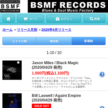
カート
ログイン
検索
ホーム
＞
リリース月別
＞
2020年4月リリース
おすすめ順
価格順
新着順
1-10 / 10
Jason Miles / Black Magic
(2020/04/29 発売)
1,000円(税込1,100円)
キーボーディストとしてマイルス・デイビスの『Tutu』
を初め多くの作品に参加、さらにプロデューサーとして
イヴァン・リンスのトリビュート・アルバムではグラミ
ーも受賞したジェイソン・マイルスによる最新作。
Bill Laswell / Againt Empire
(2020/04/29 発売)
SOLD OUT