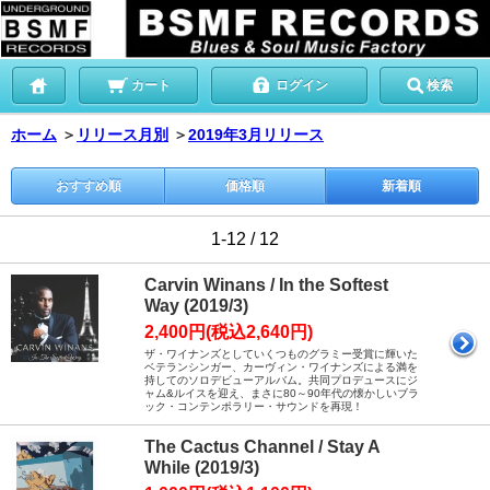
カート
ログイン
検索
ホーム
＞
リリース月別
＞
2019年3月リリース
おすすめ順
価格順
新着順
1-12 / 12
Carvin Winans / In the Softest
Way (2019/3)
2,400円(税込2,640円)
ザ・ワイナンズとしていくつものグラミー受賞に輝いた
ベテランシンガー、カーヴィン・ワイナンズによる満を
持してのソロデビューアルバム。共同プロデュースにジ
ャム&ルイスを迎え、まさに80～90年代の懐かしいブラ
ック・コンテンポラリー・サウンドを再現！
The Cactus Channel / Stay A
While (2019/3)