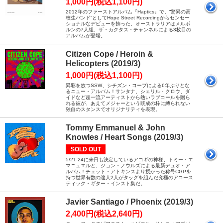
1,000円(税込1,100円)
2012年のファーストアルバム『Haptics』で、“驚異の高
校生バンド”としてHope Street Recordingからセンセー
ショナルなデビューを飾った、オーストラリアはメルボ
ルンの7人組、ザ・カクタス・チャンネルによる3枚目の
アルバムが登場。
Citizen Cope / Heroin &
Helicopters (2019/3)
1,000円(税込1,100円)
異彩を放つSSW、シチズン・コープによる6年ぶりとな
るニュー・アルバム！サンタナ、シェリル・クロウ、ダ
イドなど超一流アーティストから熱いラブコールを贈ら
れる彼が、あえてメジャーという既成の枠に縛られない
独自のスタンスでオリジナリティを表現。
Tommy Emmanuel & John
Knowles / Heart Songs (2019/3)
SOLD OUT
5/21-24に来日も決定しているアコギの神様、トミー・エ
マニュエルと、ジョン・ノウルズによる最新デュオ・ア
ルバム！チェット・アトキンスより授かった称号CGPを
持つ世界有数の達人2人がタッグを組んだ究極のアコース
ティック・ギター・インスト集だ。
Javier Santiago / Phoenix (2019/3)
2,400円(税込2,640円)