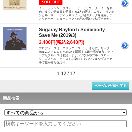
SOLD OUT
ミュージシャン、プロデューサーとして、グラミーを初
め、多くの音楽賞を受賞する2人の天才、コリン・リンデ
ンとルーサー・ディッキンソンが初のタッグを組み、ア
メリカーナ・ミュージックへの強い思いを結実させた。
Sugaray Rayford / Somebody
Save Me (2019/3)
2,400円(税込2,640円)
プロデュースは、エリック・コーン。さらに、リック・
ホルムストロムを初めLAで活躍する超一流が参加。ディ
ープなブルースは勿論、サザンソウルやブルースロッ
ク、ゴスペル・テイストな楽曲までパワフルなヴォーカ
ルで聴かせた強力作。
1-12 / 12
ページの先頭へ戻る
商品検索