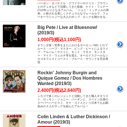
バーボン・タバナクル・クワイヤーやクリス・ブラウン
とのデュオなどで活躍してきた歌姫、ケイト・フェナー
の10年ぶりとなるアルバム。「ジョニ・ミッチェルの再
来」と称される美しくナチュラルなヴォーカルで、フォ
ーキーでジャジーな大人のポップ・ロックを聴かせる。
Big Pete / Live at Bluesnow!
(2019/3)
1,000円(税込1,100円)
オランダ発！世界をまたにかけるヨーロッパNO.１のブ
ルース・ハープ・マスター、ビッグ・ピートによるライ
ブ・アルバム！ゲストに、キッド・ラモス、モンスタ
ー・マイク・ウェルチ等を迎え、オールドスクールなシ
カゴ＆ウェストコースト・ブルース・サウンドを完全再
現
Rockin' Johnny Burgin and
Quique Gomez / Dos Hombres
Wanted (2019/3)
2,400円(税込2,640円)
シカゴで多くのレジェンドと活動してきた職人ギタリス
ト、ロッキン・ジョニー・バーギンと、スペイン出身の
スーパーハーピスト、キケ・ゴメスという日本でもお馴
染みの２人がタッグを組んだアルバム！
Colin Linden & Luther Dickinson /
Amour (2019/3)