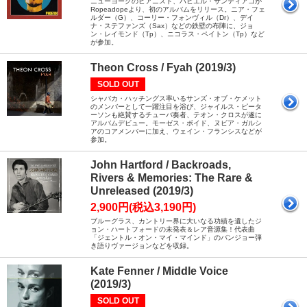
ニューヨークのピアニスト、ハビエル・サンティアゴが
Ropeadopeより、初のアルバムをリリース。ニア・フェ
ルダー（G）、コーリー・フォンヴィル（Dr）、デイ
ナ・ステファンズ（Sax）などの鉄壁の布陣に、ジョ
ン・レイモンド（Tp）、ニコラス・ペイトン（Tp）など
が参加。
Theon Cross / Fyah (2019/3)
SOLD OUT
シャバカ・ハッチングス率いるサンズ・オブ・ケメット
のメンバーとして一躍注目を浴び、ジャイルス・ピータ
ーソンも絶賛するチューバ奏者、テオン・クロスが遂に
アルバムデビュー。モーゼス・ボイド、ヌビア・ガルシ
アのコアメンバーに加え、ウェイン・フランシスなどが
参加。
John Hartford / Backroads,
Rivers & Memories: The Rare &
Unreleased (2019/3)
2,900円(税込3,190円)
ブルーグラス、カントリー界に大いなる功績を遺したジ
ョン・ハートフォードの未発表＆レア音源集！代表曲
「ジェントル・オン・マイ・マインド」のバンジョー弾
き語りヴァージョンなどを収録。
Kate Fenner / Middle Voice
(2019/3)
SOLD OUT