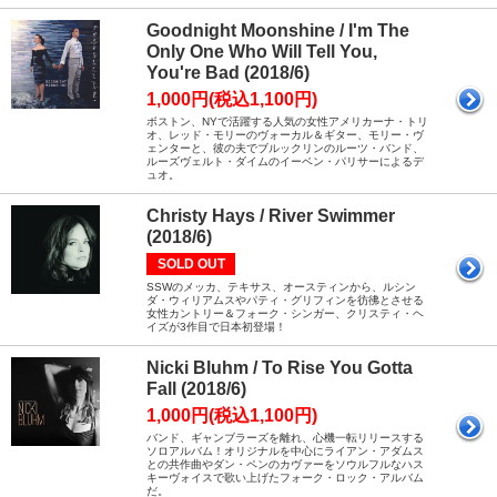
Goodnight Moonshine / I'm The
Only One Who Will Tell You,
You're Bad (2018/6)
1,000円(税込1,100円)
ボストン、NYで活躍する人気の女性アメリカーナ・トリ
オ、レッド・モリーのヴォーカル＆ギター、モリー・ヴ
ェンターと、彼の夫でブルックリンのルーツ・バンド、
ルーズヴェルト・ダイムのイーベン・パリサーによるデ
ュオ。
Christy Hays / River Swimmer
(2018/6)
SOLD OUT
SSWのメッカ、テキサス、オースティンから、ルシン
ダ・ウィリアムスやパティ・グリフィンを彷彿とさせる
女性カントリー＆フォーク・シンガー、クリスティ・ヘ
イズが3作目で日本初登場！
Nicki Bluhm / To Rise You Gotta
Fall (2018/6)
1,000円(税込1,100円)
バンド、ギャンブラーズを離れ、心機一転リリースする
ソロアルバム！オリジナルを中心にライアン・アダムス
との共作曲やダン・ペンのカヴァーをソウルフルなハス
キーヴォイスで歌い上げたフォーク・ロック・アルバム
だ。