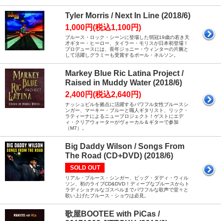
Tyler Morris / Next In Line (2018/6)
1,000円(税込1,100円)
ブルース・ロック・シーンに登場した弱冠19歳の若き天
才ギター・ヒーロー、タイラー・モリスが日本初登場！
プロデュースには、長年ジョニー・ウィンターの片腕と
して活躍しグラミーも受賞するポール・ネルソン。
Markey Blue Ric Latina Project /
Raised in Muddy Water (2018/6)
2,400円(税込2,640円)
ナッシュビルを拠点に活躍するパワフル女性ブルースシ
ンガー、マーキー・ブルーと職人ギタリスト、リック・
ラティーナによるニュープロジェクト！ゲストにエデ
ィ・クリアウォーターがヴォーカル＆ギターで参加
（M7）。
Big Daddy Wilson / Songs From
The Road (CD+DVD) (2018/6)
SOLD OUT
リアル・ブルース・シンガー、ビッグ・ダディ・ウィル
ソン、初のライブCD&DVD！ディープなブルースからト
ラディショナルなゴスペルまでパワフルな歌声で堂々と
歌い上げたブルース・ショウは必見。
歌屋BOOTEE with PiCas /