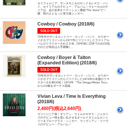
カリフォルニア、サンタモニカのロック＆レゲエ・バン
ド、セイリアルのデビュー・アルバム！ヴォーカルのナ
イアは、あの全米オーディション番組“The Voice”で一
躍、時の人となった実力派シンガー。
Cowboy / Cowboy (2018/6)
SOLD OUT
70年代サザン＆カントリー・ロック・バンド、カウボー
イがカプリコーンから1977年にリリースしたラストアル
バムがリマスターされＣＤ化（30年前に日本でのみCD化
されたが現在は入手困難）。
Cowboy / Boyer & Talton
(Expanded Edition) (2018/6)
SOLD OUT
70年代サザン＆カントリー・ロック・バンド、カウボー
イがカプリコーンからリリースした1974年の名盤がリマ
スターされ初CD化！1974年『The Gregg Allman Tour』
からの2曲をボーナス収録。
Vivian Leva / Time Is Everything
(2018/6)
2,400円(税込2,640円)
ヴァージニア発！ギリアン・ウェルチやサラ・ジャロー
ズのデビュー時を思い出させるオールドタイムなカント
リー＆ブルーグラス・シンガー、ヴィヴィアン・リーヴ
ァのデビュー・アルバム！