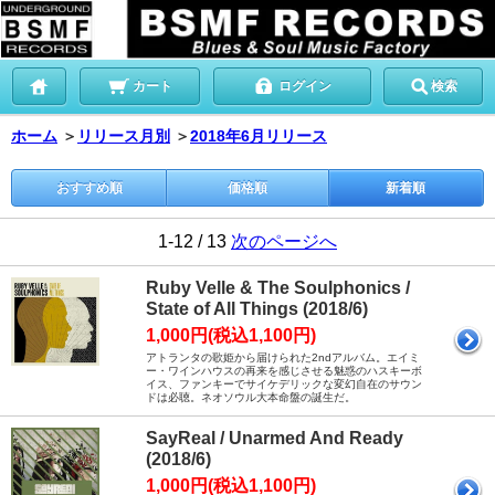
カート
ログイン
検索
ホーム
＞
リリース月別
＞
2018年6月リリース
おすすめ順
価格順
新着順
1-12 / 13
次のページへ
Ruby Velle & The Soulphonics /
State of All Things (2018/6)
1,000円(税込1,100円)
アトランタの歌姫から届けられた2ndアルバム。エイミ
ー・ワインハウスの再来を感じさせる魅惑のハスキーボ
イス、ファンキーでサイケデリックな変幻自在のサウン
ドは必聴。ネオソウル大本命盤の誕生だ。
SayReal / Unarmed And Ready
(2018/6)
1,000円(税込1,100円)