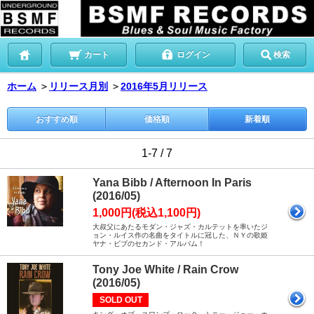
カート
ログイン
検索
ホーム
＞
リリース月別
＞
2016年5月リリース
おすすめ順
価格順
新着順
1-7 / 7
Yana Bibb / Afternoon In Paris
(2016/05)
1,000円(税込1,100円)
大叔父にあたるモダン・ジャズ・カルテットを率いたジ
ョン・ルイス作の名曲をタイトルに冠した、ＮＹの歌姫
ヤナ・ビブのセカンド・アルバム！
Tony Joe White / Rain Crow
(2016/05)
SOLD OUT