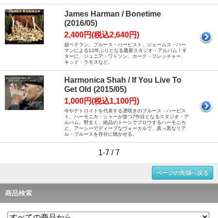
James Harman / Bonetime
(2016/05)
2,400円(税込2,640円)
超ベテラン、ブルース・ハーピスト、ジェームス・ハー
マンによる12年ぶりとなる最新スタジオ・アルバム！ギ
ターに、ジュニア・ワトソン、カーク・フレッチャー、
キッド・ラモスなど。
Harmonica Shah / If You Live To
Get Old (2015/05)
1,000円(税込1,100円)
今やデトロイトを代表する遅咲きのブルース・ハーピス
ト、ハーモニカ・シャーが放つ7作目となるスタジオ・ア
ルバム。野太く、絶品のトーンでブロウするハーモニカ
と、アーシーでディープなヴォーカルで、真っ黒なリア
ル・ブルースを存分に聴かせる。
1-7 / 7
ページの先頭へ戻る
商品検索