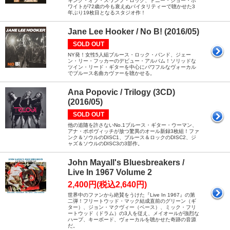
キング・オブ・スワンプ・ロック、トニー・ジョー・ホ
ワイトが72歳の今も衰えぬバイタリティーで聴かせた3
年ぶり19枚目となるスタジオ作！
Jane Lee Hooker / No B! (2016/05)
SOLD OUT
NY発！女性5人組ブルース・ロック・バンド、ジェー
ン・リー・フッカーのデビュー・アルバム！ソリッドな
ツイン・リード・ギターを中心にパワフルなヴォーカル
でブルース名曲カヴァーを聴かせる。
Ana Popovic / Trilogy (3CD)
(2016/05)
SOLD OUT
他の追随を許さないNo.1ブルース・ギター・ウーマン、
アナ・ポポヴィッチが放つ驚異のオール新録3枚組！ファ
ンク＆ソウルのDISC1、ブルース＆ロックのDISC2、ジ
ャズ＆ソウルのDISC3の3部作。
John Mayall's Bluesbreakers /
Live In 1967 Volume 2
2,400円(税込2,640円)
世界中のファンから絶賛をうけた『Live In 1967』の第
二弾！フリートウッド・マック結成直前のグリーン（ギ
ター）、ジョン・マクヴィー（ベース）、ミック・フリ
ートウッド（ドラム）の3人を従え、メイオールが強烈な
ハープ、キーボード、ヴォーカルを聴かせた奇跡の音源
だ。