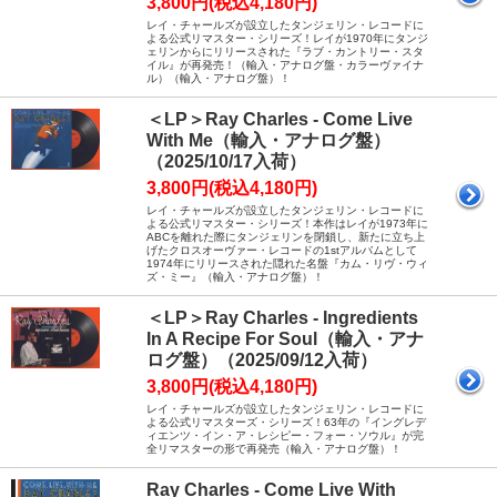
3,800円(税込4,180円)
レイ・チャールズが設立したタンジェリン・レコードに
よる公式リマスター・シリーズ！レイが1970年にタンジ
ェリンからにリリースされた『ラブ・カントリー・スタ
イル』が再発売！（輸入・アナログ盤・カラーヴァイナ
ル）（輸入・アナログ盤）！
＜LP＞Ray Charles - Come Live
With Me（輸入・アナログ盤）
（2025/10/17入荷）
3,800円(税込4,180円)
レイ・チャールズが設立したタンジェリン・レコードに
よる公式リマスター・シリーズ！本作はレイが1973年に
ABCを離れた際にタンジェリンを閉鎖し、新たに立ち上
げたクロスオーヴァー・レコードの1stアルバムとして
1974年にリリースされた隠れた名盤『カム・リヴ・ウィ
ズ・ミー』（輸入・アナログ盤）！
＜LP＞Ray Charles - Ingredients
In A Recipe For Soul（輸入・アナ
ログ盤）（2025/09/12入荷）
3,800円(税込4,180円)
レイ・チャールズが設立したタンジェリン・レコードに
よる公式リマスターズ・シリーズ！63年の『イングレデ
ィエンツ・イン・ア・レシピー・フォー・ソウル』が完
全リマスターの形で再発売（輸入・アナログ盤）！
Ray Charles - Come Live With