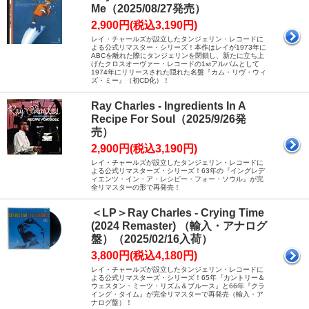
Me（2025/08/27発売）
2,900円(税込3,190円)
レイ・チャールズが設立したタンジェリン・レコードに
よる公式リマスター・シリーズ！本作はレイが1973年に
ABCを離れた際にタンジェリンを閉鎖し、新たに立ち上
げたクロスオーヴァー・レコードの1stアルバムとして
1974年にリリースされた隠れた名盤『カム・リヴ・ウィ
ズ・ミー』（初CD化）！
Ray Charles - Ingredients In A
Recipe For Soul（2025/9/26発
売）
2,900円(税込3,190円)
レイ・チャールズが設立したタンジェリン・レコードに
よる公式リマスターズ・シリーズ！63年の『イングレデ
ィエンツ・イン・ア・レシピー・フォー・ソウル』が完
全リマスターの形で再発売！
＜LP＞Ray Charles - Crying Time
(2024 Remaster) （輸入・アナログ
盤）（2025/02/16入荷）
3,800円(税込4,180円)
レイ・チャールズが設立したタンジェリン・レコードに
よる公式リマスターズ・シリーズ！65年『カントリー＆
ウェスタン・ミーツ・リズム＆ブルース』と66年『クラ
イング・タイム』が完全リマスターで再発売（輸入・ア
ナログ盤）！