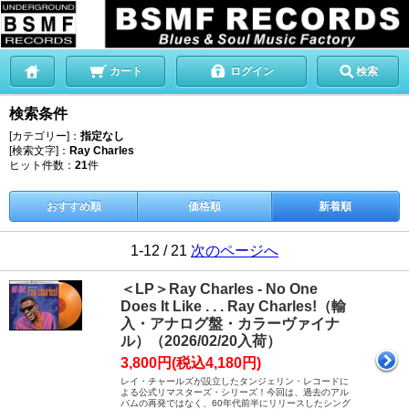
カート
ログイン
検索
検索条件
[カテゴリー]：
指定なし
[検索文字]：
Ray Charles
ヒット件数：
21
件
おすすめ順
価格順
新着順
1-12 / 21
次のページへ
＜LP＞Ray Charles - No One
Does It Like . . . Ray Charles!（輸
入・アナログ盤・カラーヴァイナ
ル）（2026/02/20入荷）
3,800円(税込4,180円)
レイ・チャールズが設立したタンジェリン・レコードに
よる公式リマスターズ・シリーズ！今回は、過去のアル
バムの再発ではなく、60年代前半にリリースしたシング