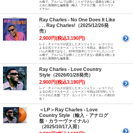
ル曲で、アルバムでは聴くことができない楽曲を1枚にま
とめた画期的な編集盤（輸入・アナログ盤・カラーヴァ
イナル）。
Ray Charles - No One Does It Like
. . . Ray Charles!（2025/12/26発
売）
2,900円(税込3,190円)
レイ・チャールズが設立したタンジェリン・レコードに
よる公式リマスターズ・シリーズ！今回は、過去のアル
バムの再発ではなく、60年代前半にリリースしたシング
ル曲で、アルバムでは聴くことができない楽曲を1枚にま
とめた画期的な編集盤。
Ray Charles - Love Country
Style（2026/01/28発売）
2,900円(税込3,190円)
レイ・チャールズが設立したタンジェリン・レコードに
よる公式リマスターズ・シリーズ！今回は1970年にリリ
ースされた名盤『ラブ・カントリー・スタイル』の初CD
化！
＜LP＞Ray Charles - Love
Country Style（輸入・アナログ
盤・カラーヴァイナル）
（2025/10/17入荷）