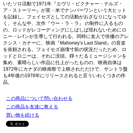
いたソロ活動で1971年『エヴリ・ピクチャー・テルズ・
ア・ストーリー』が英・米でナンバーワンという大ヒット
を記録し、フェイセズとしての活動がおざなりになってゆ
く。そんな中、次作『ウー・ラ・ラ』 の制作に入るもの
の、ロッドがレコーディングにしばしば現れないためにロ
ニー・レｲンが主導して行われる。同時に友人で俳優のアレ
クシス・カナーに、映画『Mahoney's Last Stand』の音楽
を依頼される。フェイセズ崩壊寸前の状況だったため、ロ
ッドとロニーは、それに没頭。錚々たるミュージシャンを
集め、素晴らしい作品に仕上がったものの、映画自体は
1972年にカナダの映画祭で上映されただけで、サントラ盤
も4年後の1976年にリリースされると言ういわくつきの作
品。
この商品について問い合わせる
この商品を友達に教える
買い物を続ける