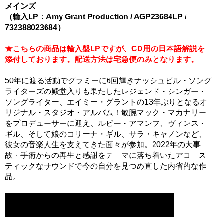
メインズ
（輸入LP：Amy Grant Production / AGP23684LP /
732388023684）
★こちらの商品は輸入盤LPですが、CD用の日本語解説を
添付しております。配送方法は宅急便のみとなります。
50年に渡る活動でグラミーに6回輝きナッシュビル・ソング
ライターズの殿堂入りも果たしたレジェンド・シンガー・
ソングライター、エイミー・グラントの13年ぶりとなるオ
リジナル・スタジオ・アルバム！敏腕マック・マカナリー
をプロデューサーに迎え、ルビー・アマンフ、ヴィンス・
ギル、そして娘のコリーナ・ギル、サラ・キャノンなど、
彼女の音楽人生を支えてきた面々が参加。2022年の大事
故・手術からの再生と感謝をテーマに落ち着いたアコース
ティックなサウンドで今の自分を見つめ直した内省的な作
品。