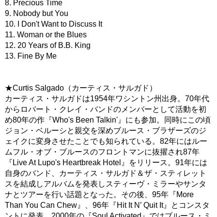
8. Precious Time
9. Nobody but You
10. I Don't Want to Discuss It
11. Woman or the Blues
12. 20 Years of B.B. King
13. Fine By Me
★Curtis Salgado（カーティス・サルガド）
カーティス・サルガドは1954年ワシントン州出身。70年代
からロバート・クレイ・バンドのメンバーとして活動を初
め80年の作『Who's Been Talkin'』にも参加。同時にこの頃
ジョン・ベルーシと親交を深めブルース・ブラザーズのジ
ェイクに変身させたことでも知られている。82年にはルー
ムフル・オブ・ブルースのフロントマンに抜擢され87年
『Live At Lupo's Heartbreak Hotel』をリリース。91年には
自身のバンド、カーティス・サルガド＆ザ・スティレット
スを結成しアルバムを発表しスティーヴ・ミラーやサンタ
ナとツアーを行い話題となった。その後、95年『More
Than You Can Chew』、96年『Hit It N’ Quit It』とコンスタ
ントに発表。2000年の『Soul Activated』ではブルース・ミ