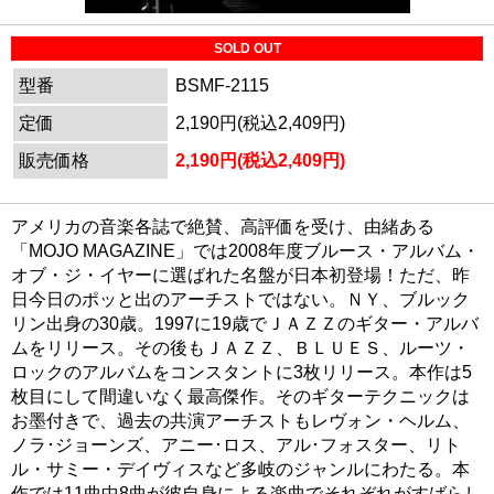
SOLD OUT
型番
BSMF-2115
定価
2,190円(税込2,409円)
販売価格
2,190円(税込2,409円)
アメリカの音楽各誌で絶賛、高評価を受け、由緒ある
「MOJO MAGAZINE」では2008年度ブルース・アルバム・
オブ・ジ・イヤーに選ばれた名盤が日本初登場！ただ、昨
日今日のポッと出のアーチストではない。ＮＹ、ブルック
リン出身の30歳。1997に19歳でＪＡＺＺのギター・アルバ
ムをリリース。その後もＪＡＺＺ、ＢＬＵＥＳ、ルーツ・
ロックのアルバムをコンスタントに3枚リリース。本作は5
枚目にして間違いなく最高傑作。そのギターテクニックは
お墨付きで、過去の共演アーチストもレヴォン・ヘルム、
ノラ･ジョーンズ、アニー･ロス、アル･フォスター、リト
ル・サミー・デイヴィスなど多岐のジャンルにわたる。本
作では11曲中8曲が彼自身による楽曲でそれぞれがすばらし