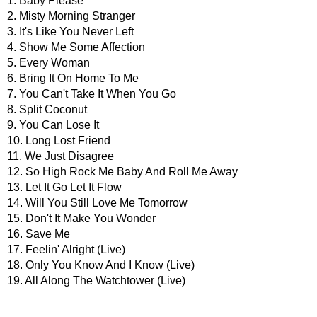
1. Baby Please
2. Misty Morning Stranger
3. It's Like You Never Left
4. Show Me Some Affection
5. Every Woman
6. Bring It On Home To Me
7. You Can't Take It When You Go
8. Split Coconut
9. You Can Lose It
10. Long Lost Friend
11. We Just Disagree
12. So High Rock Me Baby And Roll Me Away
13. Let It Go Let It Flow
14. Will You Still Love Me Tomorrow
15. Don't It Make You Wonder
16. Save Me
17. Feelin' Alright (Live)
18. Only You Know And I Know (Live)
19. All Along The Watchtower (Live)