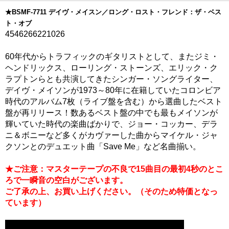
★BSMF-7711 デイヴ・メイスン／ロング・ロスト・フレンド：ザ・ベス
ト・オブ
4546266221026
60年代からトラフィックのギタリストとして、またジミ・
ヘンドリックス、ローリング・ストーンズ、エリック・ク
ラプトンらとも共演してきたシンガー・ソングライター、
デイヴ・メイソンが1973～80年に在籍していたコロンビア
時代のアルバム7枚（ライブ盤を含む）から選曲したベスト
盤が再リリース！数あるベスト盤の中でも最もメイソンが
輝いていた時代の楽曲ばかりで、ジョー・コッカー、デラ
ニ＆ボニーなど多くがカヴァーした曲からマイケル・ジャ
クソンとのデュエット曲「Save Me」など名曲揃い。
★ご注意：マスターテープの不良で15曲目の最初4秒のとこ
ろで一瞬音の空白がございます。
ご了承の上、お買い上げください。（そのため特価となっ
ています）