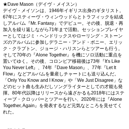
★Dave Mason（デイヴ・メイスン）
デイヴ・メイソンは、1946年イギリス出身のギタリスト。
67年にスティーヴ・ウィンウッドらとトラフィックを結成
しアルバム『Mr. Fantasy』でデビュー。その後、脱退・再
加入を繰り返しながら71年まで活動。セッションプレイヤ
ーとしてはジミ・ヘンドリックスやローリング・ストーン
ズのアルバムに参加しデラニー・アンド・ボニー、エリッ
ク・クラプトン、ジョージ・ハリスンらとツアーも行う。
そして70年の『Alone Together』を機にソロ活動に重点を
置いてゆく。その後、コロンビア移籍後は73年『It's Like
You Never Left』、74年『Dave Mason』、77年『Let It
Flow』などアルバムを量産しチャートにも送り込んだ。
「Only You Know and I Know」や「We Just Disagree」な
どのヒット曲も生みだしソングライターとしての才能も発
揮。80年代以降はリリースから遠ざかるも2018年にはステ
ィーブ・クロッパーとツアーを行い、2020年には『Alone
Together, Again』を発表するなど元気なところを見せてく
れた。