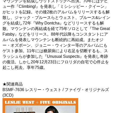
マウンテンを結成しウッドストックへ出演。70年にはデビ
ュー作『Climbing!』を発表し「ミシシッピー・クイーン」
がヒットを記録。その後2枚のアルバムをリリースするも解
散し、ジャック・ブルースらとウェスト、ブルース&レイン
グを結成し72年『Why Dontcha』などリリースするも解
散。マウンテンの再結成を経て75年ソロとして『The Great
Fatsby』などをリリース。88年代以降もコンスタントにア
ルバムを発表しマウンテンも断続的に再結成。またオジ
ー・オズボーン、ジョニー・ウィンター等のアルバムにも
ゲスト参加。11年には糖尿病により右足を切断するも、ス
ラッシュらが参加した『Unusual Suspects』を発表し奇跡
の復活。しかし20年12月23日にフロリダの自宅で心停止を
起こし死去。享年75歳。
★関連商品
BSMF-7636 レスリー・ウェスト / ファイヴ・オリジナルズ
(3CD)