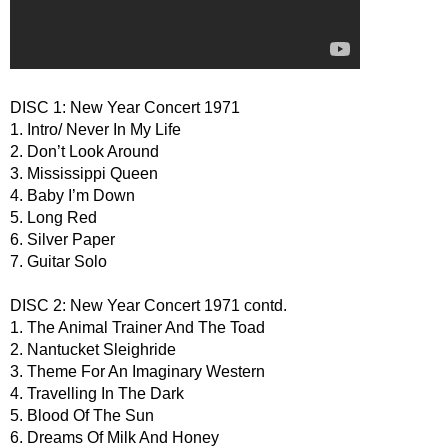
DISC 1: New Year Concert 1971
1. Intro/ Never In My Life
2. Don’t Look Around
3. Mississippi Queen
4. Baby I’m Down
5. Long Red
6. Silver Paper
7. Guitar Solo
DISC 2: New Year Concert 1971 contd.
1. The Animal Trainer And The Toad
2. Nantucket Sleighride
3. Theme For An Imaginary Western
4. Travelling In The Dark
5. Blood Of The Sun
6. Dreams Of Milk And Honey