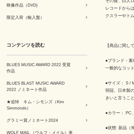
その後、白人
映像作品（DVD)
レコードから
クスラーやト
限定入荷（輸入盤）
コンテンツを読む
【商品に関し
●ブランド・素材
BLUES MUSIC AWARD 2022 受賞
一般的なコット
作品
●サイズ：
S /
BLUES BLAST MUSIC AWARD
2022 ノミネート作品
弱冠、日本製の
きいと言うこ
★追悼 キム・シモンズ（Kim
Simmonds）
●カラー： P
グラミー賞ノミネート2024
●状態: 新品
WOLF MAIL （ウルフ・メイル）来