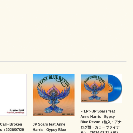
＜LP＞JP Soars feat
Anne Harris - Gypsy
Blue Revue（輸入・アナ
Call - Broken
JP Soars feat Anne
ログ盤・カラーヴァイナ
rs（2026/07/29
Harris - Gypsy Blue
ル）（2026/07/11入荷）