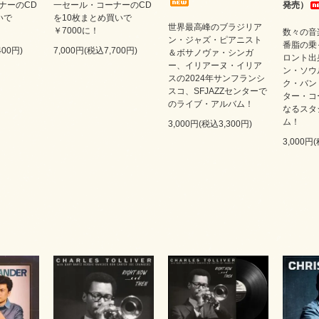
ナーのCD
一セール・コーナーのCD
発売）
いで
を10枚まとめ買いで
世界最高峰のブラジリア
￥7000に！
数々の音
ン・ジャズ・ピアニスト
番脂の乗
400円)
7,000円(税込7,700円)
＆ボサノヴァ・シンガ
ロント出
ー、イリアーヌ・イリア
ン・ソウ
スの2024年サンフランシ
ク・バン
スコ、SFJAZZセンターで
ター・コ
のライブ・アルバム！
なるスタ
ム！
3,000円(税込3,300円)
3,000円