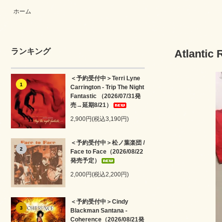
ホーム
ランキング
Atlantic 
＜予約受付中＞Terri Lyne
1
Carrington - Trip The Night
Fantastic （2026/07/31発
売→延期8/21）
2,900円(税込3,190円)
＜予約受付中＞松ノ葉楽団 /
2
Face to Face（2026/08/22
発売予定）
2,000円(税込2,200円)
＜予約受付中＞Cindy
3
Blackman Santana -
Coherence（2026/08/21発