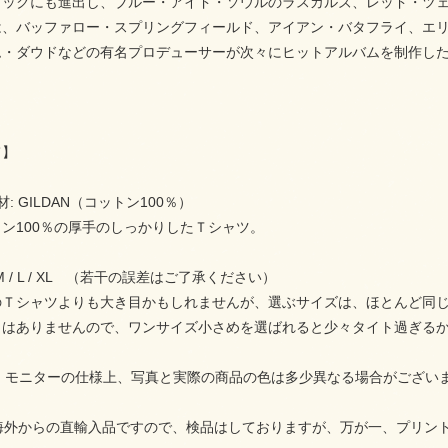
ロックにも進出し、ブルー・アイド・ソウルのラスカルズ、レッド・ツェ
は、バッファロー・スプリングフィールド、アイアン・バタフライ、エ
ム・ダウドなどの有名プロデューサーが次々にヒットアルバムを制作し
て】
: GILDAN（コットン100％）
ン100％の厚手のしっかりしたＴシャツ。
 M / L / XL （若干の誤差はご了承ください）
Ｔシャツよりも大き目かもしれませんが、選ぶサイズは、ほとんど同じ
とはありませんので、ワンサイズ小さめを選ばれると少々タイト過ぎる
C、モニターの仕様上、写真と実際の商品の色は多少異なる場合がござい
（海外からの直輸入品ですので、検品はしておりますが、万が一、プリ