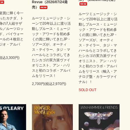
Revue（2026/07/24発
売）
楽賞に輝く今一
ルーツミュージック・シ
ったカナダ、ト
ルーツミュージック・シ
ーンで20年以上に渡り活
身の7人組サザ
ーンで20年以上に渡り活
動しブルース・ミュージ
ル／ルーツロッ
動しブルース・ミュージ
ック・アワードを初め多
ド、バイウォー
ック・アワードを初め多
くの賞に輝いてきたJP・
ールの４枚目と
くの賞に輝いてきたJP・
ソアーズが、オーティ
ジオ・アルバ
ソアーズが、オーティ
ス・テイラー、タジ・マ
ス・テイラー、タジ・マ
ハールらとコラボしてき
ハールらとコラボしてき
たシカゴの実力派ヴァイ
(税込3,300円)
たシカゴの実力派ヴァイ
オリニスト、アン・ハリ
オリニスト、アン・ハリ
スと初のコラボ・アルバ
スと初のコラボ・アルバ
ムをリリース（輸入・ア
ムをリリース！
ナログ盤・カラーヴァイ
ナル）！
2,700円(税込2,970円)
SOLD OUT