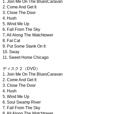
1. Join Me On The BluesCaravan
2. Come And Get It
3. Close The Door
4. Hush
5. Wind Me Up
6. Fall From The Sky
7. All Along The Watchtower
8. Fat Cat
9. Put Some Stank On It
10. Sway
11. Sweet Home Chicago
ディスク２（DVD）
1. Join Me On The BluesCaravan
2. Come And Get It
3. Close The Door
4. Hush
5. Wind Me Up
6. Soul Swamp River
7. Fall From The Sky
8. All Along The Watchtower