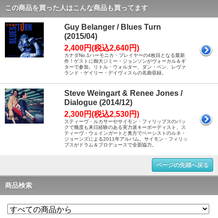
この商品を買った人はこんな商品も買ってます
Guy Belanger / Blues Turn
(2015/04)
2,400円(税込2,640円)
カナダNo.1ハーモニカ・プレイヤーの4枚目となる最新
作！ゲストに御大ジミー・ジョンソンがヴォーカル＆ギ
ターで参加。リトル・ウォルター、ダン・ペン、レヴァ
ランド・ゲイリー・デイヴィスらの名曲収録。
Steve Weingart & Renee Jones /
Dialogue (2014/12)
2,300円(税込2,530円)
スティーヴ・ルカサーやサイモン・フィリップスのバッ
クで幾度も来日経験のある実力派キーボーディスト、ス
ティーヴ・ウェインガートと奥方でベーシストのルネ・
ジョーンズによる2011年アルバム。サイモン・フィリッ
プスがドラム＆プロデュースで全面協力。
ページの先頭へ戻る
商品検索