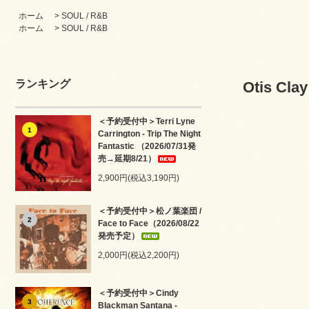
ホーム
>
SOUL / R&B
ホーム
>
SOUL / R&B
ランキング
Otis Clay
＜予約受付中＞Terri Lyne
1
Carrington - Trip The Night
Fantastic （2026/07/31発
売→延期8/21）
2,900円(税込3,190円)
＜予約受付中＞松ノ葉楽団 /
2
Face to Face（2026/08/22
発売予定）
2,000円(税込2,200円)
＜予約受付中＞Cindy
3
Blackman Santana -