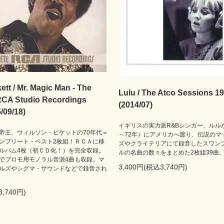
ett / Mr. Magic Man - The
Lulu / The Atco Sessions 1
RCA Studio Recordings
(2014/07)
/09/18)
イギリスの実力派R&Bシンガー、ルルが
帝王、ウィルソン・ピケットの70年代＝
～72年）にアメリカへ渡り、伝説のマ
ンプリート・ベスト2枚組！ＲＣＡに移
ズやクライテリアにて録音したスワン
ルバム4枚（初ＣＤ化！）を完全収録。
ルの名曲の数々をまとめた2枚組39曲
でプロモ用モノラル音源4曲も収録。マ
3,400円(税込3,740円)
ルズやシグマ・サウンドなどで録音され
3,740円)