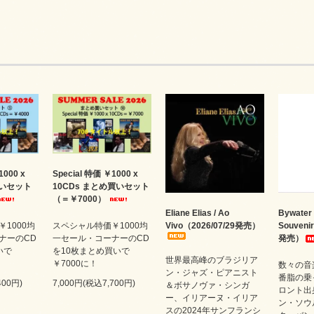
1000 x
Special 特価 ￥1000 x
買いセット
10CDs まとめ買いセット
（＝￥7000）
Eliane Elias / Ao
Bywater 
1000均
スペシャル特価￥1000均
Vivo（2026/07/29発売）
Souveni
ナーのCD
一セール・コーナーのCD
発売）
いで
を10枚まとめ買いで
世界最高峰のブラジリア
￥7000に！
数々の音
ン・ジャズ・ピアニスト
番脂の乗
400円)
7,000円(税込7,700円)
＆ボサノヴァ・シンガ
ロント出
ー、イリアーヌ・イリア
ン・ソウ
スの2024年サンフランシ