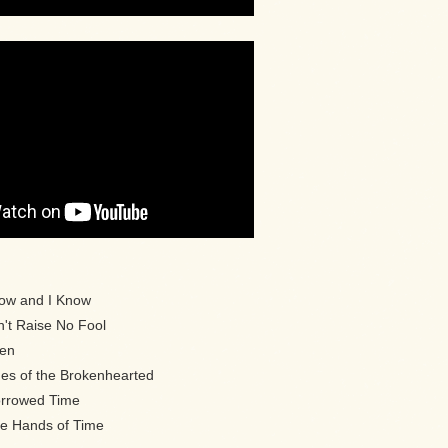
now and I Know
't Raise No Fool
een
es of the Brokenhearted
orrowed Time
he Hands of Time