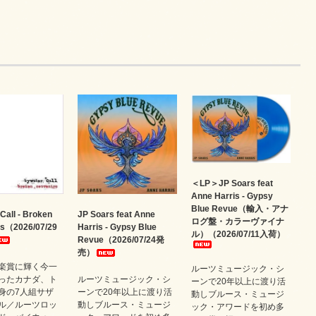
＜LP＞JP Soars feat
Anne Harris - Gypsy
Blue Revue（輸入・アナ
Call - Broken
JP Soars feat Anne
ログ盤・カラーヴァイナ
rs（2026/07/29
Harris - Gypsy Blue
ル）（2026/07/11入荷）
Revue（2026/07/24発
売）
楽賞に輝く今一
ルーツミュージック・シ
ったカナダ、ト
ルーツミュージック・シ
ーンで20年以上に渡り活
身の7人組サザ
ーンで20年以上に渡り活
動しブルース・ミュージ
ル／ルーツロッ
動しブルース・ミュージ
ック・アワードを初め多