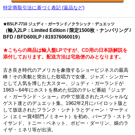
特定商取引法に基づく表記 (返品など)
★BSLP-7710 ジュディ・ガーランド／クラシック・デュエッツ
（輸入2LP：Limited Edition / 限定1500枚・ナンバリング /
BFD / BFD600LP / 819376060019）
★こちらの商品は輸入盤LPですが、CD用の日本語解説を
添付しております。配送方法は宅急便のみとなります。
古き良き時代のアメリカを象徴するショービジネスの最高
峰！その美貌と突出した歌唱力で女優、ジャズ・シンガー
として人気を博した大スター、ジュディ・ガーランドが
1963～64年にホストを務めた伝説のテレビ番組『ジュデ
ィ・ガーランド・ショー』の中で放送されたスペシャルな
ゲスト達とのデュエット集。1962年2月にパイロット版と
して放送されたフランク・シナトラとディーン・マーティ
ン（エミー賞4部門ノミネート）を初め、バーブラ・ストラ
イサンド、トニー・ベネット、ボビー・ダーリン、娘のラ
イザ・ミネリ等が出演。