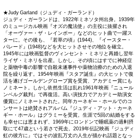
★Judy Garland（ジュディ・ガーランド）
ジュディ・ガーランドは、1922年ミネソタ州出身。1939年
のミュージカル映画『オズの魔法使』の主役に抜擢され
「オーヴァー・ザ・レインボー」などのヒット曲で一躍ス
ターに。その後も、『若草の頃』(1944)、『イースター・
パレード』(1948)などを大ヒットさせその地位を確立。
1945年には映画監督のヴィンセント・ミネリと再婚し翌年
ライザ・ミネリを出産。しかし、その頃にはすでに神経症
と薬物中毒の影響で自殺未遂事件や薬物治療のための入退
院を繰り返す。1954年映画『スタア誕生』の大ヒットで復
活を遂げゴールデングローブ賞を受賞、アカデミー賞にも
ノミネート。しかし依然生活は乱れ1961年映画『ニュール
ンベルグ裁判』で再復活。高い演技力でアカデミー助演女
優賞にノミネートされた。同年カーネギー・ホールでのコ
ンサートは絶賛されアルバム『ジュディ・アット・カーネ
ギー・ホール』はグラミーを受賞。生涯で5回の結婚をする
も幸せには恵まれず、1969年にロンドンで睡眠薬の過剰摂
取にて47歳という若さで死去。2019年伝記映画『ジュディ
虹の彼方に』ではその波乱万丈の人生が描かれ話題となっ