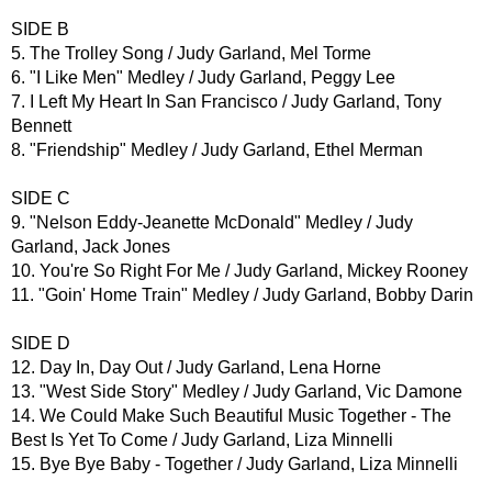
SIDE B
5. The Trolley Song / Judy Garland, Mel Torme
6. "I Like Men" Medley / Judy Garland, Peggy Lee
7. I Left My Heart In San Francisco / Judy Garland, Tony
Bennett
8. "Friendship" Medley / Judy Garland, Ethel Merman
SIDE C
9. "Nelson Eddy-Jeanette McDonald" Medley / Judy
Garland, Jack Jones
10. You're So Right For Me / Judy Garland, Mickey Rooney
11. "Goin' Home Train" Medley / Judy Garland, Bobby Darin
SIDE D
12. Day In, Day Out / Judy Garland, Lena Horne
13. "West Side Story" Medley / Judy Garland, Vic Damone
14. We Could Make Such Beautiful Music Together - The
Best Is Yet To Come / Judy Garland, Liza Minnelli
15. Bye Bye Baby - Together / Judy Garland, Liza Minnelli