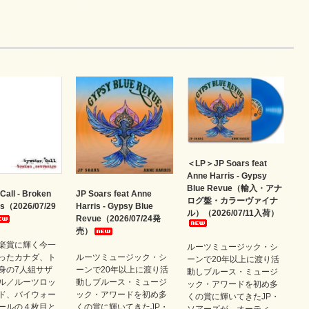
＜LP＞JP Soars feat
Anne Harris - Gypsy
Blue Revue（輸入・アナ
Call - Broken
JP Soars feat Anne
ログ盤・カラーヴァイナ
rs（2026/07/29
Harris - Gypsy Blue
ル）（2026/07/11入荷）
Revue（2026/07/24発
売）
楽賞に輝く今一
ルーツミュージック・シ
ったカナダ、ト
ルーツミュージック・シ
ーンで20年以上に渡り活
身の7人組サザ
ーンで20年以上に渡り活
動しブルース・ミュージ
ル／ルーツロッ
動しブルース・ミュージ
ック・アワードを初め多
ド、バイウォー
ック・アワードを初め多
くの賞に輝いてきたJP・
ールの４枚目と
くの賞に輝いてきたJP・
ソアーズが、オーティ