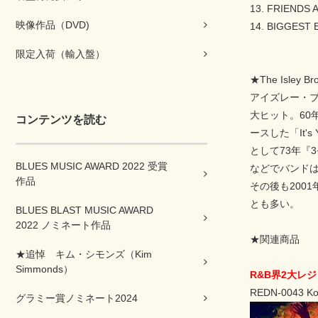
13. FRIENDS A
映像作品（DVD)
14. BIGGEST B
限定入荷（輸入盤）
★The Isle
アイズレー・ブ
大ヒット。60年代
コンテンツを読む
ースした「It
として73年『3
BLUES MUSIC AWARD 2022 受賞
などでバンドは
作品
その後も2001
とも多い。
BLUES BLAST MUSIC AWARD
2022 ノミネート作品
★関連商品
★追悼 キム・シモンズ（Kim
Simmonds）
R&B界2大レ
REDN-0043 Koo
グラミー賞ノミネート2024