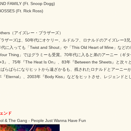
ND FAMILY (Ft. Snoop Dogg)
OSSES (Ft. Rick Ross)
y Brothers（アイズレー・ブラザーズ）
ラザーズは、50年代にオケリー、ルドルフ、ロナルドのアイズレー3兄弟
に入っても「Twist and Shout」や「This Old Heart of M
's Your Thing」ではグラミーも受賞。70年代に入ると弟のアーニ
+3』、75年『The Heat Is On』、83年『Between the Sh
ばらばらになりヒットから遠ざかるも、残されたロナルドとアーニーが中心となり
年『Eternal』、2003年『Body Kiss』などをヒットさせ、レ
ジェンド
l & The Gang - People Just Wanna Have Fun