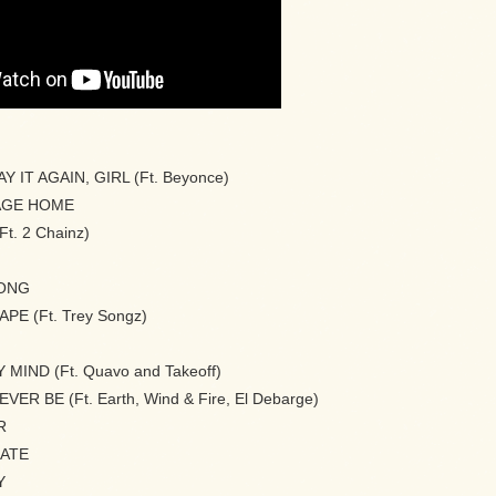
Y IT AGAIN, GIRL (Ft. Beyonce)
AGE HOME
t. 2 Chainz)
SONG
PE (Ft. Trey Songz)
 MIND (Ft. Quavo and Takeoff)
VER BE (Ft. Earth, Wind & Fire, El Debarge)
R
DATE
Y