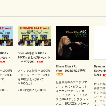
1000 x
Special 特価 ￥1000 x
買いセット
10CDs まとめ買いセット
（＝￥7000）
Eliane Elias / Ao
Bywater 
1000均
スペシャル特価￥1000均
Vivo（2026/07/29発売）
Souveni
ナーのCD
一セール・コーナーのCD
発売）
いで
を10枚まとめ買いで
世界最高峰のブラジリア
￥7000に！
数々の音
ン・ジャズ・ピアニスト
番脂の乗
400円)
7,000円(税込7,700円)
＆ボサノヴァ・シンガ
ロント出
ー、イリアーヌ・イリア
ン・ソウ
スの2024年サンフランシ
ク・バン
スコ、SFJAZZセンターで
ター・コ