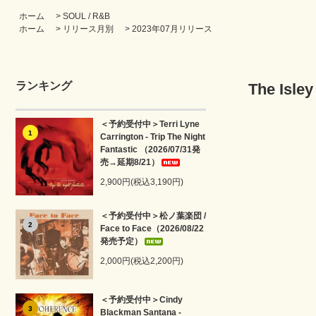
ホーム
>
SOUL / R&B
ホーム
>
リリース月別
>
2023年07月リリース
ランキング
The Isle
＜予約受付中＞Terri Lyne
1
Carrington - Trip The Night
Fantastic （2026/07/31発
売→延期8/21）
2,900円(税込3,190円)
＜予約受付中＞松ノ葉楽団 /
2
Face to Face（2026/08/22
発売予定）
2,000円(税込2,200円)
＜予約受付中＞Cindy
3
Blackman Santana -