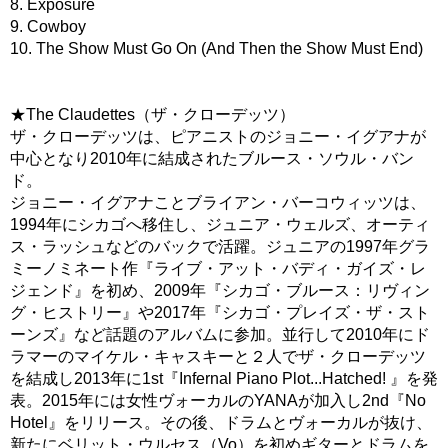
8. Exposure
9. Cowboy
10. The Show Must Go On (And Then the Show Must End)
★The Claudettes（ザ・クローデッツ）
ザ・クローデッツは、ピアニストのジョニー・イグアナが
中心となり2010年に結成されたブルース・ソウル・バン
ド。
ジョニー・イグアナことブライアン・バーコウィッツは、
1994年にシカゴへ移住し、ジュニア・ウェルズ、オーティ
ス・ラッシュなどのバックで活躍。ジュニアの1997年グラ
ミーノミネート作『ライブ・アット・バディ・ガイズ・レ
ジェンド』を初め、2009年『シカゴ・ブルース：リヴィン
グ・ヒストリー』や2017年『シカゴ・プレイズ・ザ・スト
ーンズ』など話題のアルバムに参加。並行して2010年にド
ラマーのマイケル・キャスキーと２人でザ・クローデッツ
を結成し2013年に1st『Infernal Piano Plot...Hatched! 』を発
表。2015年には女性ヴォーカルのYANAが加入し2nd『No
Hotel』をリリース。その後、ドラムとヴォーカルが抜け、
新たにベリット・ウルセス（Vo）を初めギターとドラムを