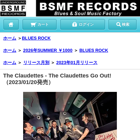
カート
ログイン
検索
ホーム
＞
BLUES ROCK
ホーム
＞
2026年SUMMER ￥1000
＞
BLUES ROCK
ホーム
＞
リリース月別
＞
2023年01月リリース
The Claudettes - The Claudettes Go Out!
（2023/01/20発売）