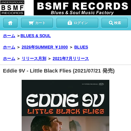
カート
ログイン
検索
ホーム
＞
BLUES & SOUL
ホーム
＞
2026年SUMMER ￥1000
＞
BLUES
ホーム
＞
リリース月別
＞
2021年7月リリース
Eddie 9V - Little Black Flies (2021/07/21 発売)