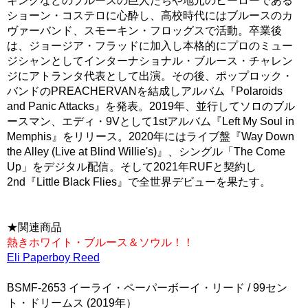
キングなどのブルースの巨人たちや地元のヒーローである
ショーン・コステロに心酔し、高校時代にはブルースのカ
ヴァーバンド、スモーキン・フロッグスで活動。卒業後
は、ジョージア・フラッドに加入し本格的にプロのミュー
ジシャンとしてインターナショナル・ブルース・チャレン
ジにアトランタ代表として出演。その後、ポップロック・
バンドのPREACHERVANを結成しアルバム『Polaroids
and Panic Attacks』を発表。2019年、並行してソロのブル
ースマン、エディ・9Vとして1stアルバム『Left My Soul in
Memphis』をリリース。2020年にはライブ盤『Way Down
the Alley (Live at Blind Willie's)』、シングル「The Come
Up」をデジタル配信。そして2021年RUFと契約し
2nd『Little Black Flies』で全世界デビューを果たす。
★関連商品
熱きホワイト・ブルース＆ソウル！！
Eli Paperboy Reed
BSMF-2653 イーライ・ペーパーボーイ・リード / 99セン
ト・ドリームス (2019年）