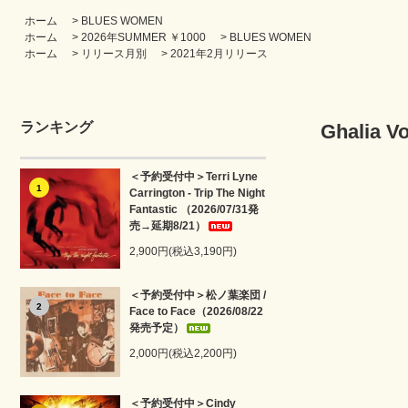
ホーム
>
BLUES WOMEN
ホーム
>
2026年SUMMER ￥1000
>
BLUES WOMEN
ホーム
>
リリース月別
>
2021年2月リリース
ランキング
Ghalia V
＜予約受付中＞Terri Lyne
1
Carrington - Trip The Night
Fantastic （2026/07/31発
売→延期8/21）
2,900円(税込3,190円)
＜予約受付中＞松ノ葉楽団 /
2
Face to Face（2026/08/22
発売予定）
2,000円(税込2,200円)
＜予約受付中＞Cindy