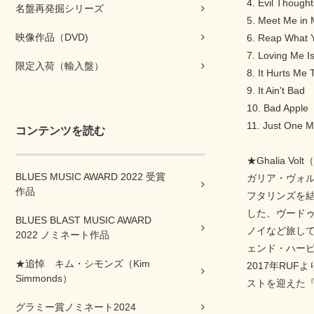
4. Evil Thought
名盤再発掘シリーズ
5. Meet Me in
映像作品（DVD)
6. Reap What 
7. Loving Me Is
限定入荷（輸入盤）
8. It Hurts Me 
9. It Ain't Bad
10. Bad Apple
11. Just One 
コンテンツを読む
★Ghalia V
BLUES MUSIC AWARD 2022 受賞
ガリア・ヴォル
作品
フタリンズを
した、ヴード
BLUES BLAST MUSIC AWARD
ノイなど旅して
2022 ノミネート作品
ェンド・ハー
★追悼 キム・シモンズ（Kim
2017年RU
Simmonds）
ストを迎えた
グラミー賞ノミネート2024