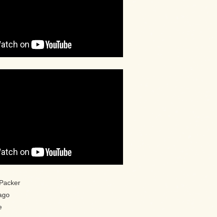
 Packer
pago
e