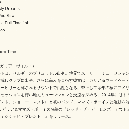
s
 My Dreams
You Sow
 a Full Time Job
Too
More Time
olt（ガリア・ヴォルト）
トは、ベルギーのブリュッセル出身。地元でストリートミュージシャン
結成しクラブに出演。さらに高みを目指す彼女は、ガリア＆ヴードゥー・
ゥービリーと称されるサウンドで話題となる。並行して毎年の様にアメ
セッションを行い地元ミュージシャンと交流を深める。2014年にはト
ピスト、ジョニー・マストロと彼のバンド、ママズ・ボーイズと活動を
Fよりガリア＆ママズ・ボーイズ名義の『レッド・ザ・デーモンズ・アウト
『ミシシッピ・ブレンド！』をリリース。